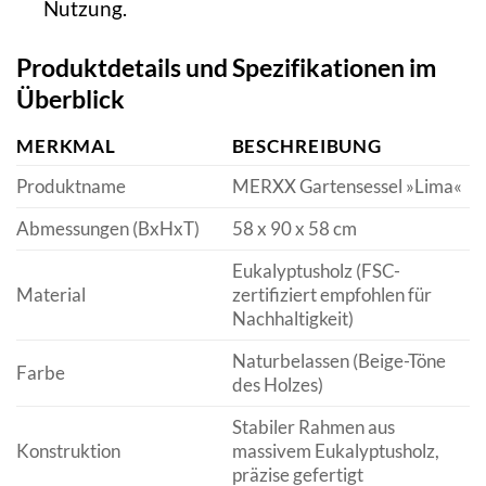
Nutzung.
Produktdetails und Spezifikationen im
Überblick
MERKMAL
BESCHREIBUNG
Produktname
MERXX Gartensessel »Lima«
Abmessungen (BxHxT)
58 x 90 x 58 cm
Eukalyptusholz (FSC-
Material
zertifiziert empfohlen für
Nachhaltigkeit)
Naturbelassen (Beige-Töne
Farbe
des Holzes)
Stabiler Rahmen aus
Konstruktion
massivem Eukalyptusholz,
präzise gefertigt