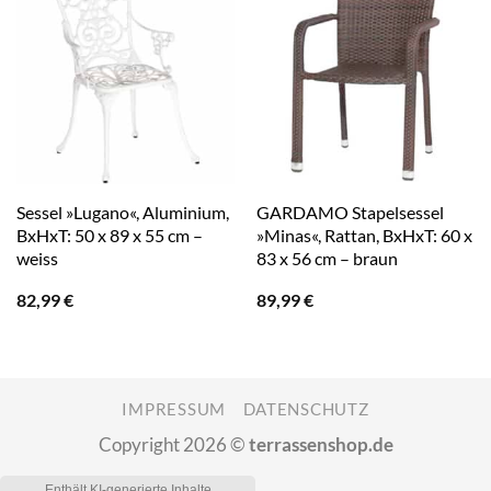
Sessel »Lugano«, Aluminium,
GARDAMO Stapelsessel
BxHxT: 50 x 89 x 55 cm –
»Minas«, Rattan, BxHxT: 60 x
weiss
83 x 56 cm – braun
82,99
€
89,99
€
IMPRESSUM
DATENSCHUTZ
Copyright 2026 ©
terrassenshop.de