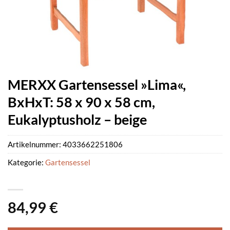
MERXX Gartensessel »Lima«,
BxHxT: 58 x 90 x 58 cm,
Eukalyptusholz – beige
Artikelnummer:
4033662251806
Kategorie:
Gartensessel
84,99
€