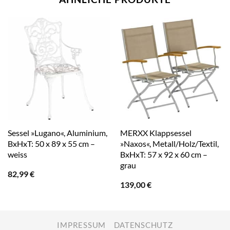
Sessel »Lugano«, Aluminium,
MERXX Klappsessel
BxHxT: 50 x 89 x 55 cm –
»Naxos«, Metall/Holz/Textil,
weiss
BxHxT: 57 x 92 x 60 cm –
grau
82,99
€
139,00
€
IMPRESSUM
DATENSCHUTZ