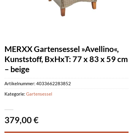
MERXX Gartensessel »Avellino«,
Kunststoff, BxHxT: 77 x 83 x 59 cm
– beige
Artikelnummer:
4033662283852
Kategorie:
Gartensessel
379,00
€