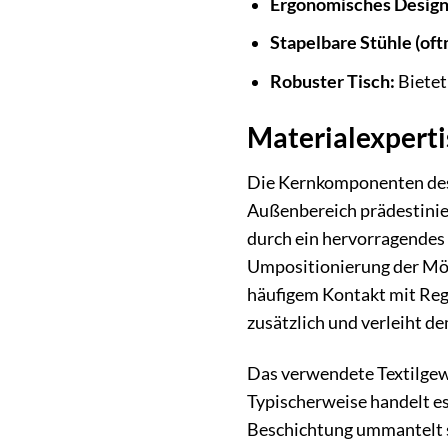
Ergonomisches Design
Stapelbare Stühle (oft
Robuster Tisch:
Bietet
Materialexpertis
Die Kernkomponenten des 
Außenbereich prädestinier
durch ein hervorragendes 
Umpositionierung der Möbe
häufigem Kontakt mit Reg
zusätzlich und verleiht d
Das verwendete Textilgewe
Typischerweise handelt es
Beschichtung ummantelt s