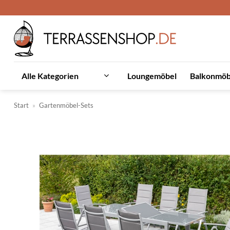
Zum
Inhalt
springen
Loungemöbel
Balkonmöb
Alle Kategorien
Start
»
Gartenmöbel-Sets