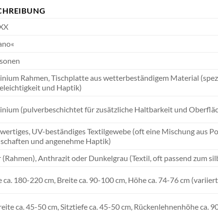
CHREIBUNG
XX
ano«
rsonen
nium Rahmen, Tischplatte aus wetterbeständigem Material (spezif
eleichtigkeit und Haptik)
nium (pulverbeschichtet für zusätzliche Haltbarkeit und Oberflä
ertiges, UV-beständiges Textilgewebe (oft eine Mischung aus Po
nschaften und angenehme Haptik)
r (Rahmen), Anthrazit oder Dunkelgrau (Textil, oft passend zum s
 ca. 180-220 cm, Breite ca. 90-100 cm, Höhe ca. 74-76 cm (variier
reite ca. 45-50 cm, Sitztiefe ca. 45-50 cm, Rückenlehnenhöhe ca. 9