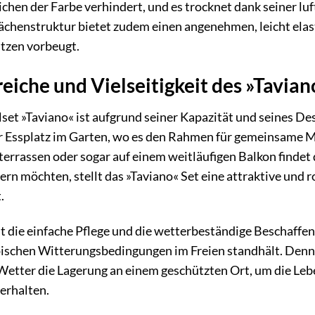
ichen der Farbe verhindert, und es trocknet dank seiner lu
chenstruktur bietet zudem einen angenehmen, leicht elas
tzen vorbeugt.
che und Vielseitigkeit des »Tavian
»Taviano« ist aufgrund seiner Kapazität und seines Design
er Essplatz im Garten, wo es den Rahmen für gemeinsame M
errassen oder sogar auf einem weitläufigen Balkon findet d
rn möchten, stellt das »Taviano« Set eine attraktive und 
.
 die einfache Pflege und die wetterbeständige Beschaffenh
ypischen Witterungsbedingungen im Freien standhält. Denno
Wetter die Lagerung an einem geschützten Ort, um die Leb
 erhalten.