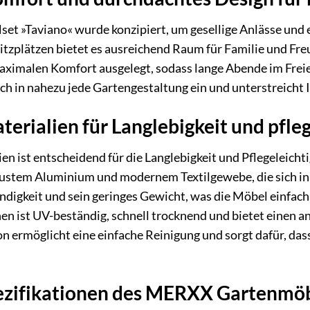
 »Taviano« wurde konzipiert, um gesellige Anlässe und e
itzplätzen bietet es ausreichend Raum für Familie und Fr
maximalen Komfort ausgelegt, sodass lange Abende im Frei
ch in nahezu jede Gartengestaltung ein und unterstreicht 
erialien für Langlebigkeit und pfle
en ist entscheidend für die Langlebigkeit und Pflegeleicht
ustem Aluminium und modernem Textilgewebe, die sich in v
ndigkeit und sein geringes Gewicht, was die Möbel einfac
hen ist UV-beständig, schnell trocknend und bietet einen 
 ermöglicht eine einfache Reinigung und sorgt dafür, das
pezifikationen des MERXX Gartenmöb