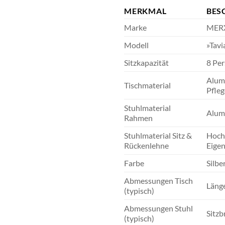
MERKMAL
BES
Marke
MER
Modell
»Tavi
Sitzkapazität
8 Pe
Alumi
Tischmaterial
Pfleg
Stuhlmaterial
Alumi
Rahmen
Stuhlmaterial Sitz &
Hochw
Rückenlehne
Eige
Farbe
Silbe
Abmessungen Tisch
Länge
(typisch)
Abmessungen Stuhl
Sitzb
(typisch)