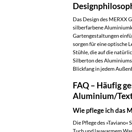
Designphilosophi
Das Design des MERXX Gart
silberfarbene Aluminiumko
Gartengestaltungen einfüg
sorgen für eine optische 
Stühle, die auf die natür
Silberton des Aluminiums 
Blickfang in jedem Außen
FAQ – Häufig ge
Aluminium/Texti
Wie pflege ich das
Die Pflege des »Taviano« 
Tuch und lauwarmem Wasser