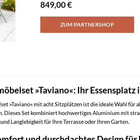
849,00
€
ZUM PARTNERSHOP
elset »Taviano«: Ihr Essensplatz i
t »Taviano« mit acht Sitzplätzen ist die ideale Wahl für al
 Dieses Set kombiniert hochwertiges Aluminium mit strap
 und Langlebigkeit für Ihre Terrasse oder Ihren Garten.
fort und durchdachtes Design für b