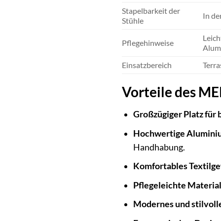
Stapelbarkeit der
In de
Stühle
Leich
Pflegehinweise
Alum
Einsatzbereich
Terra
Vorteile des M
Großzügiger Platz für 
Hochwertige Alumini
Handhabung.
Komfortables Textilg
Pflegeleichte Material
Modernes und stilvoll