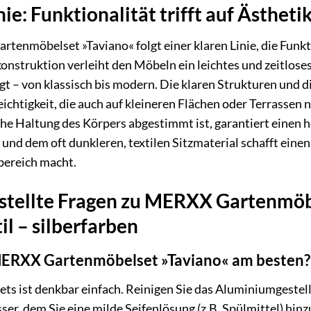
e: Funktionalität trifft auf Ästheti
enmöbelset »Taviano« folgt einer klaren Linie, die Funkt
nstruktion verleiht den Möbeln ein leichtes und zeitloses
t – von klassisch bis modern. Die klaren Strukturen und 
Leichtigkeit, die auch auf kleineren Flächen oder Terrasse
liche Haltung des Körpers abgestimmt ist, garantiert eine
und dem oft dunkleren, textilen Sitzmaterial schafft eine
bereich macht.
stellte Fragen zu MERXX Gartenmöbel
l – silberfarben
 MERXX Gartenmöbelset »Taviano« am besten?
Sets ist denkbar einfach. Reinigen Sie das Aluminiumgeste
, dem Sie eine milde Seifenlösung (z.B. Spülmittel) hin