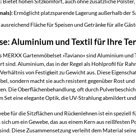
:
Bietet hohen Sitzkomfort, auch ohne zusätzliche Polster,
mals):
Ermöglicht platzsparende Lagerung außerhalb der S
 ausreichend Fläche für Speisen und Getränke für alle Gäst
e: Aluminium und Textil für Ihre Te
MERXX Gartenmöbelset »Taviano« sind Aluminium und Tex
t sind. Aluminium, das in der Regel als Hohlprofil für R
Verhältnis von Festigkeit zu Gewicht aus. Diese Eigenschaf
l, sondern macht sie auch resistent gegenüber Rost und K
en. Die Oberflächenbehandlung, oft durch Pulverbeschicht
em Set eine elegante Optik, die UV-Strahlung abmildert und
be für die Sitzflächen und Rückenlehnen ist ein speziell 
 sich um ein Gewebe, das aus einem Kern aus reißfesten Po
ind. Diese Zusammensetzung verleiht dem Material seine e