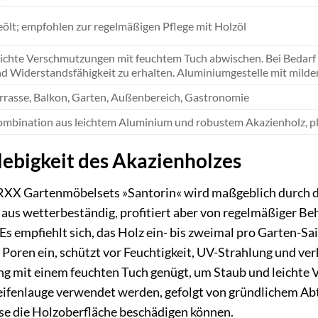
ölt; empfohlen zur regelmäßigen Pflege mit Holzöl
ichte Verschmutzungen mit feuchtem Tuch abwischen. Bei Bedarf 
d Widerstandsfähigkeit zu erhalten. Aluminiumgestelle mit mild
rrasse, Balkon, Garten, Außenbereich, Gastronomie
mbination aus leichtem Aluminium und robustem Akazienholz, pla
lebigkeit des Akazienholzes
RXX Gartenmöbelsets »Santorin« wird maßgeblich durch die
 aus wetterbeständig, profitiert aber von regelmäßiger B
 Es empfiehlt sich, das Holz ein- bis zweimal pro Garten-S
ie Poren ein, schützt vor Feuchtigkeit, UV-Strahlung und v
ng mit einem feuchten Tuch genügt, um Staub und leichte 
Seifenlauge verwendet werden, gefolgt von gründlichem Ab
se die Holzoberfläche beschädigen können.