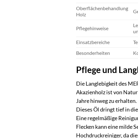
Oberflächenbehandlung
Ge
Holz
Le
Pflegehinweise
un
Einsatzbereiche
Te
Besonderheiten
Ko
Pflege und Lang
Die Langlebigkeit des ME
Akazienholz ist von Natur
Jahre hinweg zu erhalten.
Dieses Öl dringt tief in d
Eine regelmäßige Reinigu
Flecken kann eine milde 
Hochdruckreiniger, da die