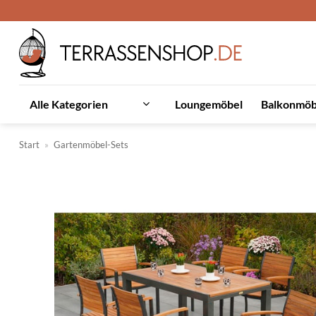
Zum
Inhalt
springen
Loungemöbel
Balkonmöb
Alle Kategorien
Start
»
Gartenmöbel-Sets