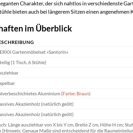
eganten Charakter, der sich nahtlos in verschiedenste Gart
ühle bieten auch bei längerem Sitzen einen angenehmen 
haften im Überblick
ESCHREIBUNG
RXX Gartenmöbelset »Santorin«
teilig (1 Tisch, 6 Stühle)
sziehbar
apelbar
lverbeschichtetes Aluminium (
Farbe: Braun
)
ssives Akazienholz (natürlich geölt)
ssives Akazienholz (natürlich geölt)
sch: Länge ausziehbar von X bis Y cm, Breite Z cm, Höhe H cm; St
 (Hinweis: Genaue Maße sind entscheidend für die Raumeinteilu