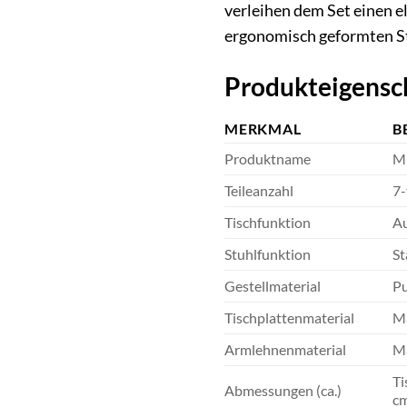
verleihen dem Set einen el
ergonomisch geformten St
Produkteigensc
MERKMAL
B
Produktname
ME
Teileanzahl
7-
Tischfunktion
Au
Stuhlfunktion
St
Gestellmaterial
Pu
Tischplattenmaterial
Ma
Armlehnenmaterial
Ma
Ti
Abmessungen (ca.)
cm