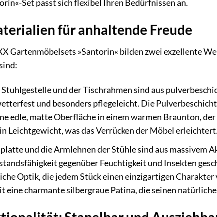
rin«-Set passt sich flexibel Ihren Bedürfnissen an.
erialien für anhaltende Freude
Gartenmöbelsets »Santorin« bilden zwei exzellente Werks
sind:
 Stuhlgestelle und der Tischrahmen sind aus pulverbeschic
etterfest und besonders pflegeleicht. Die Pulverbeschich
ine edle, matte Oberfläche in einem warmen Braunton, de
n Leichtgewicht, was das Verrücken der Möbel erleichtert
platte und die Armlehnen der Stühle sind aus massivem Akaz
standsfähigkeit gegenüber Feuchtigkeit und Insekten gesch
che Optik, die jedem Stück einen einzigartigen Charakter v
it eine charmante silbergraue Patina, die seinen natürlich
tionalität: Stapelbar und Ausziehba