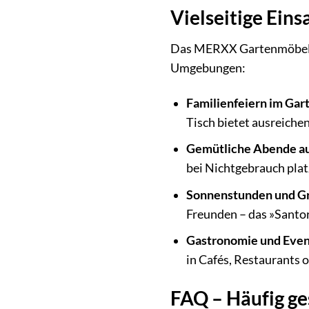
Vielseitige Ein
Das MERXX Gartenmöbelset »
Umgebungen:
Familienfeiern im Gar
Tisch bietet ausreiche
Gemütliche Abende au
bei Nichtgebrauch pla
Sonnenstunden und Gri
Freunden – das »Santor
Gastronomie und Even
in Cafés, Restaurants o
FAQ – Häufig ge