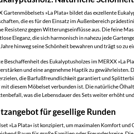
artenmöbelsets »La Plata« bildet das exzellente Eukalypt
chaften, die es für den Einsatz im Außenbereich prädestin
he Resistenz gegen Witterungseinflüsse aus. Die feine M
tlose Eleganz, die sich harmonisch in nahezu jede Gartenge
 Jahre hinweg seine Schönheit bewahren und trägt so zu e
 Beschaffenheit des Eukalyptusholzes im MERXX »La Plata«
erstärken und eine angenehme Haptik zu gewährleisten. Di
erzielen, die Barfußfreundlichkeit garantiert und Splitter
 mit diesem Möbelset verbunden ist. Die natürliche Ölhalt
ktenbefall, was die Lebensdauer des Sets weiter erhöht un
tzangebot für gesellige Runden
 »La Plata« ist konzipiert, um maximalen Komfort und Ges
sreichend Raum für große Familien oder Freundeskreise. D