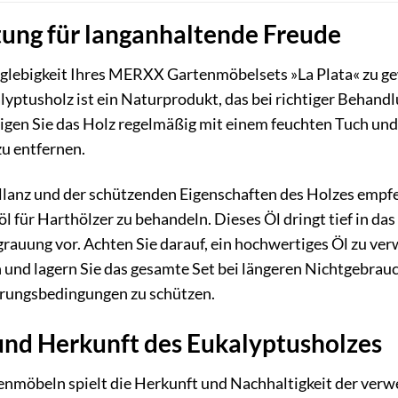
ung für langanhaltende Freude
glebigkeit Ihres MERXX Gartenmöbelsets »La Plata« zu gew
lyptusholz ist ein Naturprodukt, das bei richtiger Behandl
nigen Sie das Holz regelmäßig mit einem feuchten Tuch un
u entfernen.
illanz und der schützenden Eigenschaften des Holzes empfe
l für Harthölzer zu behandeln. Dieses Öl dringt tief in das
grauung vor. Achten Sie darauf, ein hochwertiges Öl zu ver
n und lagern Sie das gesamte Set bei längeren Nichtgebrauc
rungsbedingungen zu schützen.
und Herkunft des Eukalyptusholzes
nmöbeln spielt die Herkunft und Nachhaltigkeit der verw