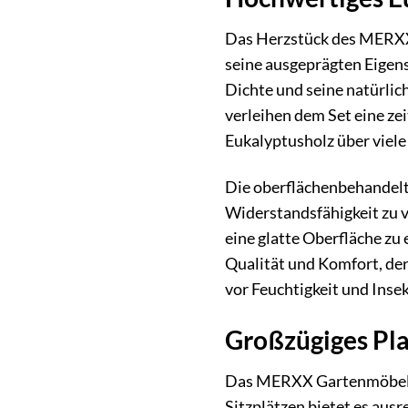
Das Herzstück des MERXX G
seine ausgeprägten Eigens
Dichte und seine natürlic
verleihen dem Set eine zei
Eukalyptusholz über viele
Die oberflächenbehandelte
Widerstandsfähigkeit zu v
eine glatte Oberfläche zu 
Qualität und Komfort, der
vor Feuchtigkeit und Inse
Großzügiges Pla
Das MERXX Gartenmöbelset
Sitzplätzen bietet es au