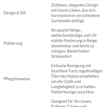
Zeitloses, elegantes Design
mit klaren Linien, das sich
Design & Stil
harmonisch in verschiedene
Gartenstile einfügt.
Strapazierfähige,
wetterbeständige und UV-
stabile Polsterung in Beige,
Polsterung
abnehmbar und leicht zu
reinigen. Bietet hohen
Sitzkomfort.
Einfache Reinigung mit
feuchtem Tuch; regelmäßiges
Ölen des Holzes empfohlen,
Pflegehinweise
um die Optik und
Langlebigkeit zu erhalten.
Polsterbezüge waschbar.
Geeignet für Terrassen,
Balkone, Gärten und