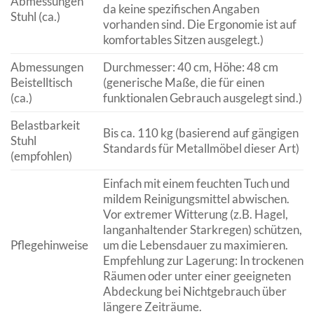
Abmessungen
da keine spezifischen Angaben
Stuhl (ca.)
vorhanden sind. Die Ergonomie ist auf
komfortables Sitzen ausgelegt.)
Abmessungen
Durchmesser: 40 cm, Höhe: 48 cm
Beistelltisch
(generische Maße, die für einen
(ca.)
funktionalen Gebrauch ausgelegt sind.)
Belastbarkeit
Bis ca. 110 kg (basierend auf gängigen
Stuhl
Standards für Metallmöbel dieser Art)
(empfohlen)
Einfach mit einem feuchten Tuch und
mildem Reinigungsmittel abwischen.
Vor extremer Witterung (z.B. Hagel,
langanhaltender Starkregen) schützen,
Pflegehinweise
um die Lebensdauer zu maximieren.
Empfehlung zur Lagerung: In trockenen
Räumen oder unter einer geeigneten
Abdeckung bei Nichtgebrauch über
längere Zeiträume.