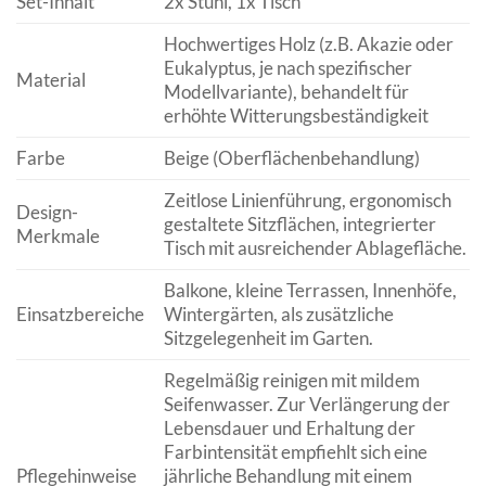
Set-Inhalt
2x Stuhl, 1x Tisch
Hochwertiges Holz (z.B. Akazie oder
Eukalyptus, je nach spezifischer
Material
Modellvariante), behandelt für
erhöhte Witterungsbeständigkeit
Farbe
Beige (Oberflächenbehandlung)
Zeitlose Linienführung, ergonomisch
Design-
gestaltete Sitzflächen, integrierter
Merkmale
Tisch mit ausreichender Ablagefläche.
Balkone, kleine Terrassen, Innenhöfe,
Einsatzbereiche
Wintergärten, als zusätzliche
Sitzgelegenheit im Garten.
Regelmäßig reinigen mit mildem
Seifenwasser. Zur Verlängerung der
Lebensdauer und Erhaltung der
Farbintensität empfiehlt sich eine
Pflegehinweise
jährliche Behandlung mit einem