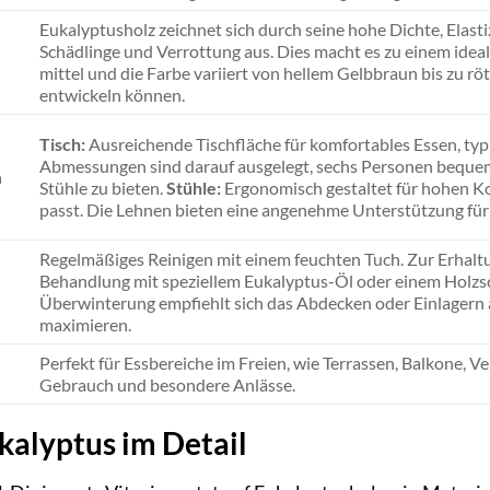
Eukalyptusholz zeichnet sich durch seine hohe Dichte, Elasti
Schädlinge und Verrottung aus. Dies macht es zu einem ideal
mittel und die Farbe variiert von hellem Gelbbraun bis zu röt
entwickeln können.
Tisch:
Ausreichende Tischfläche für komfortables Essen, typi
Abmessungen sind darauf ausgelegt, sechs Personen bequem
n
Stühle zu bieten.
Stühle:
Ergonomisch gestaltet für hohen Ko
passt. Die Lehnen bieten eine angenehme Unterstützung für
Regelmäßiges Reinigen mit einem feuchten Tuch. Zur Erhaltun
Behandlung mit speziellem Eukalyptus-Öl oder einem Holzsc
Überwinterung empfiehlt sich das Abdecken oder Einlagern 
maximieren.
Perfekt für Essbereiche im Freien, wie Terrassen, Balkone, V
Gebrauch und besondere Anlässe.
kalyptus im Detail