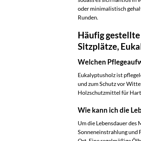
oder minimalistisch gehal
Runden.
Häufig gestellt
Sitzplätze, Euka
Welchen Pflegeaufw
Eukalyptusholz ist pflege
und zum Schutz vor Witter
Holzschutzmittel für Harth
Wie kann ich die Le
Um die Lebensdauer des M
Sonneneinstrahlung und Fe
Ort. Eine regelmäßige Ölb