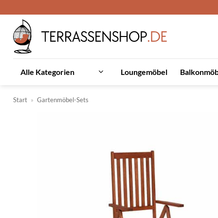
Zum
Inhalt
springen
Loungemöbel
Balkonmöb
Alle Kategorien
Start
»
Gartenmöbel-Sets