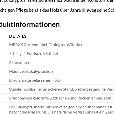
e:
Eukalyptus ist ein schnell nachwachsender Rohstoff, der
ichtigen Pflege behält das Holz über Jahre hinweg seine Sc
oduktinformationen
DETAILS
MERXX Gartenmöbel-Diningset »Vitoria«
7-teilig (1 Esstisch, 6 Stühle)
6 Personen
Massives Eukalyptusholz
Braun (naturbelassenes Holz)
Stabile Tischbeine für sicheren Stand, wetterbeständige V
Ergonomisch geformte Sitzflächen und Rückenlehnen, stabi
Bei Eukalyptusholz üblicherweise geölt oder unbehandelt fü
betont die Maserung. Die natürliche Vergrauung ist ein Zei