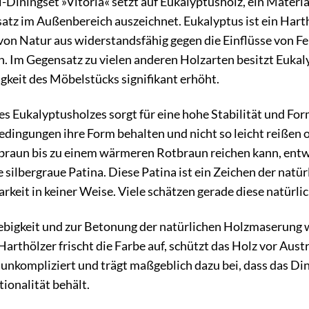
ningset »Vitoria« setzt auf Eukalyptusholz, ein Material
satz im Außenbereich auszeichnet. Eukalyptus ist ein Harth
on Natur aus widerstandsfähig gegen die Einflüsse von Fe
m Gegensatz zu vielen anderen Holzarten besitzt Eukalyp
igkeit des Möbelstücks signifikant erhöht.
des Eukalyptusholzes sorgt für eine hohe Stabilität und Fo
ingungen ihre Form behalten und nicht so leicht reißen od
braun bis zu einem wärmeren Rotbraun reichen kann, entwi
e silbergraue Patina. Diese Patina ist ein Zeichen der nat
rkeit in keiner Weise. Viele schätzen gerade diese natürli
lebigkeit und zur Betonung der natürlichen Holzmaserung w
 Harthölzer frischt die Farbe auf, schützt das Holz vor A
 unkompliziert und trägt maßgeblich dazu bei, dass das Din
ionalität behält.