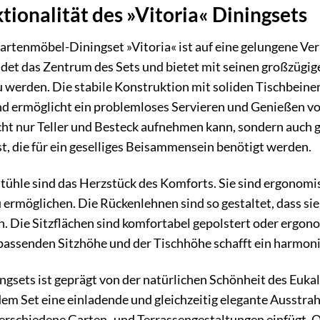
tionalität des »Vitoria« Diningsets
tenmöbel-Diningset »Vitoria« ist auf eine gelungene Ve
ildet das Zentrum des Sets und bietet mit seinen großzü
 werden. Die stabile Konstruktion mit soliden Tischbeinen
 ermöglicht ein problemloses Servieren und Genießen von 
icht nur Teller und Besteck aufnehmen kann, sondern auch
st, die für ein geselliges Beisammensein benötigt werden.
Stühle sind das Herzstück des Komforts. Sie sind ergonom
 ermöglichen. Die Rückenlehnen sind so gestaltet, dass si
. Die Sitzflächen sind komfortabel gepolstert oder ergon
assenden Sitzhöhe und der Tischhöhe schafft ein harmonis
gsets ist geprägt von der natürlichen Schönheit des Euk
m Set eine einladende und gleichzeitig elegante Ausstrahlu
 verschiedene Garten- und Terrassengestaltungen einfügt. 