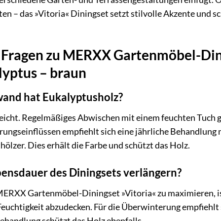
ten – das »Vitoria« Diningset setzt stilvolle Akzente und 
e Fragen zu MERXX Gartenmöbel-Dining
lyptus – braun
and hat Eukalyptusholz?
leicht. Regelmäßiges Abwischen mit einem feuchten Tuch g
ungseinflüssen empfiehlt sich eine jährliche Behandlung 
ölzer. Dies erhält die Farbe und schützt das Holz.
bensdauer des Diningsets verlängern?
ERXX Gartenmöbel-Diningset »Vitoria« zu maximieren, ist
uchtigkeit abzudecken. Für die Überwinterung empfiehlt s
ehandlung schützt das Holz ebenfalls.