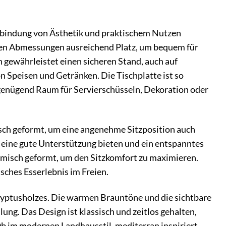
rbindung von Ästhetik und praktischem Nutzen
gigen Abmessungen ausreichend Platz, um bequem für
 gewährleistet einen sicheren Stand, auch auf
Speisen und Getränken. Die Tischplatte ist so
 genügend Raum für Servierschüsseln, Dekoration oder
isch geformt, um eine angenehme Sitzposition auch
e eine gute Unterstützung bieten und ein entspanntes
omisch geformt, um den Sitzkomfort zu maximieren.
ches Esserlebnis im Freien.
alyptusholzes. Die warmen Brauntöne und die sichtbare
ng. Das Design ist klassisch und zeitlos gehalten,
Ob im modernen Landhausstil, mediterran inspiriert