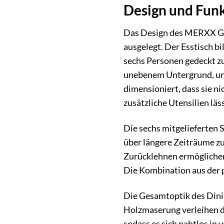
Design und Funk
Das Design des MERXX Gar
ausgelegt. Der Esstisch b
sechs Personen gedeckt zu
unebenem Untergrund, und
dimensioniert, dass sie n
zusätzliche Utensilien läs
Die sechs mitgelieferten 
über längere Zeiträume zu
Zurücklehnen ermöglichen
Die Kombination aus der p
Die Gesamtoptik des Dinin
Holzmaserung verleihen de
sodass es sich nahtlos in