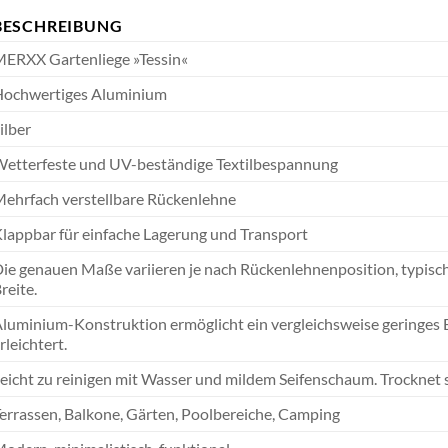
BESCHREIBUNG
ERXX Gartenliege »Tessin«
ochwertiges Aluminium
ilber
etterfeste und UV-beständige Textilbespannung
ehrfach verstellbare Rückenlehne
lappbar für einfache Lagerung und Transport
ie genauen Maße variieren je nach Rückenlehnenposition, typisc
reite.
luminium-Konstruktion ermöglicht ein vergleichsweise geringes E
rleichtert.
eicht zu reinigen mit Wasser und mildem Seifenschaum. Trocknet sc
errassen, Balkone, Gärten, Poolbereiche, Camping