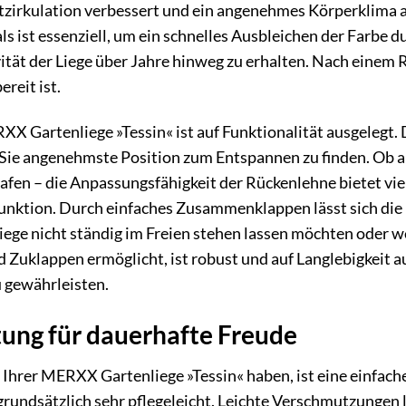
ftzirkulation verbessert und ein angenehmes Körperklima 
ls ist essenziell, um ein schnelles Ausbleichen der Farbe 
vität der Liege über Jahre hinweg zu erhalten. Nach einem 
reit ist.
X Gartenliege »Tessin« ist auf Funktionalität ausgelegt. 
r Sie angenehmste Position zum Entspannen zu finden. Ob 
afen – die Anpassungsfähigkeit der Rückenlehne bietet vi
funktion. Durch einfaches Zusammenklappen lässt sich die
 Liege nicht ständig im Freien stehen lassen möchten oder
d Zuklappen ermöglicht, ist robust und auf Langlebigkeit 
u gewährleisten.
ung für dauerhafte Freude
 Ihrer MERXX Gartenliege »Tessin« haben, ist eine einfac
rundsätzlich sehr pflegeleicht. Leichte Verschmutzungen l