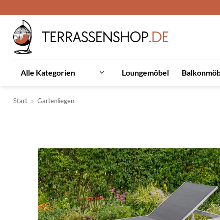
Zum
Inhalt
springen
Loungemöbel
Balkonmöb
Alle Kategorien
Start
»
Gartenliegen