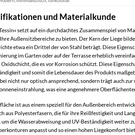
odern, minimalistisch, funktional
ifikationen und Materialkunde
essin« setzt auf ein durchdachtes Zusammenspiel von Mat
Ihre Außensitzbereiche zu bieten. Der Kern der Liege bil
ichte etwa ein Drittel der von Stahl beträgt. Diese Eigens
nierung im Garten oder auf der Terrasse erheblich vereinf
he Oxidschicht, die es vor Korrosion schützt. Diese Eigens
tändigkeit und somit die Lebensdauer des Produkts maßgeb
ei nicht nur optisch ansprechend, sondern trägt auch zur
r Sonneneinstrahlung, was eine angenehmere Oberflächent
läche ist aus einem speziell für den Außenbereich entwicke
h aus Polyesterfasern, die für ihre Reißfestigkeit und La
 um die Wasserabweisung und UV-Beständigkeit weiter zu 
örperkonturen anpasst und so einen hohen Liegekomfort biet