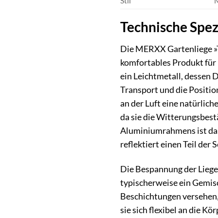
Stil
M
Technische Spez
Die MERXX Gartenliege »T
komfortables Produkt für 
ein Leichtmetall, dessen D
Transport und die Positio
an der Luft eine natürlic
da sie die Witterungsbes
Aluminiumrahmens ist dab
reflektiert einen Teil de
Die Bespannung der Liegef
typischerweise ein Gemisc
Beschichtungen versehen,
sie sich flexibel an die K