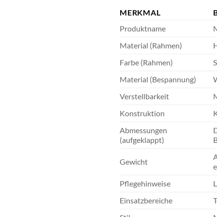
MERKMAL
Produktname
M
Material (Rahmen)
H
Farbe (Rahmen)
S
Material (Bespannung)
W
Verstellbarkeit
M
Konstruktion
K
Abmessungen
D
(aufgeklappt)
B
A
Gewicht
e
Pflegehinweise
L
Einsatzbereiche
T