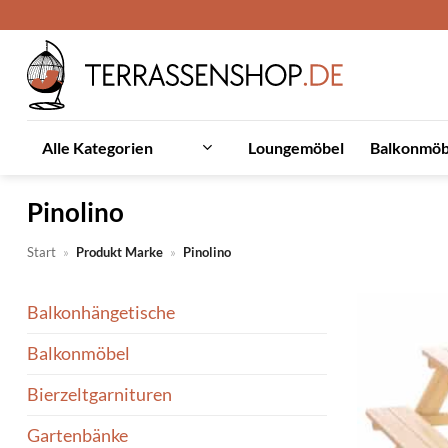
Zum
Inhalt
springen
Loungemöbel
Balkonmöb
Alle Kategorien
Pinolino
Start
»
Produkt Marke
»
Pinolino
Balkonhängetische
Balkonmöbel
Bierzeltgarnituren
Gartenbänke