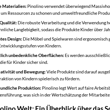
e Materialien:
Pinolino verwendet überwiegend Massivholz
t), um Ressourcen zu schonen und umweltfreundliche Produk
Qualität:
Die robuste Verarbeitung und die Verwendung ho
liche Langlebigkeit, sodass die Produkte Kinder über Jah
tes Design:
Die Möbel und Spielwaren sind ergonomisch g
Entwicklungsstufen von Kindern.
lich unbedenkliche Oberflächen:
Es werden ausschließlic
ie für Kinder sicher sind.
eativität und Bewegung:
Viele Produkte sind darauf ausgel
eraktion von Kindern spielerisch zu fördern.
eundliche Produktion:
Pinolino legt Wert auf faire Arbei
sführung, was sich in der Wertschätzung der Mitarbeiter
olino Welt: Ein Überblick über das 