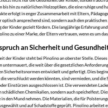
schützt nicht nur die Gesundheit der Kinder, sondern auch 
n bis hin zu natürlichen Holzoptiken, die eine ruhige un
kte erfolgt in enger Zusammenarbeit mit Eltern, Pädagog
ur optisch ansprechend sind, sondern auch den praktische
 der Kinder gezielt fördern. Die langjährige Erfahrung un
lino zu einer Marke, der Eltern vertrauen, wenn es um das
pruch an Sicherheit und Gesundheit
eit der Kinder steht bei Pinolino an oberster Stelle. Diese
ntermauert, die weit über die gesetzlichen Anforderung
n Sicherheitsnormen entwickelt und gefertigt. Dies begin
, die verschluckt werden könnten, sind vermieden, und die St
er Einstürzen ausgeschlossen ist. Die verwendeten Lacke 
 schädlichen Chemikalien, sondern auch speichelfest. Dies
 in den Mund nehmen. Die Materialien, die für Polsterung
ausgewählt und auf Schadstoffe geprüft. Pinolino arbeitet