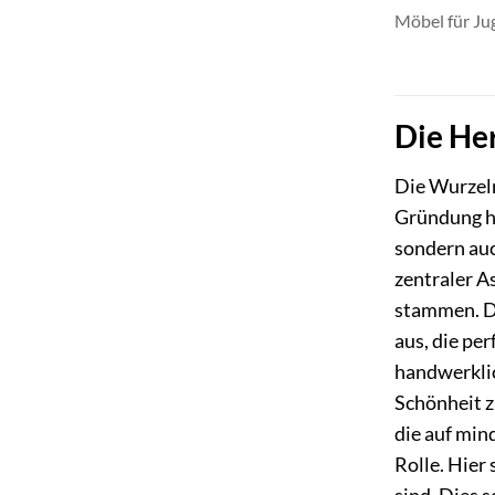
Möbel für Ju
Die Her
Die Wurzeln
Gründung ha
sondern auc
zentraler A
stammen. Di
aus, die pe
handwerklic
Schönheit z
die auf min
Rolle. Hier