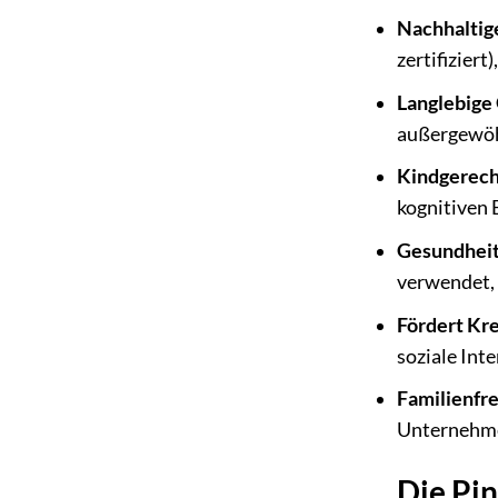
Nachhaltig
zertifizier
Langlebige 
außergewöhn
Kindgerech
kognitiven 
Gesundheit
verwendet, d
Fördert Kr
soziale Int
Familienfr
Unternehmen
Die Pin