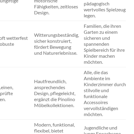
ungiftige
motorische
pädagogisch
Fähigkeiten, zeitloses
wertvolles Spielzeug
Design.
legen.
Familien, die ihren
Garten zu einem
Witterungsbeständig,
oft wetterfest
sicheren und
sicher konstruiert,
robuste
spannenden
fördert Bewegung
Spielbereich für ihre
und Naturerlebnisse.
Kinder machen
möchten.
Alle, die das
Ambiente im
Hautfreundlich,
Kinderzimmer durch
einen,
ansprechendes
stilvolle und
prüfte
Design, pflegeleicht,
funktionale
en.
ergänzt die Pinolino
Accessoires
Möbelkollektionen.
vervollständigen
möchten.
Modern, funktional,
Jugendliche und
flexibel, bietet
junge Erwachsene,