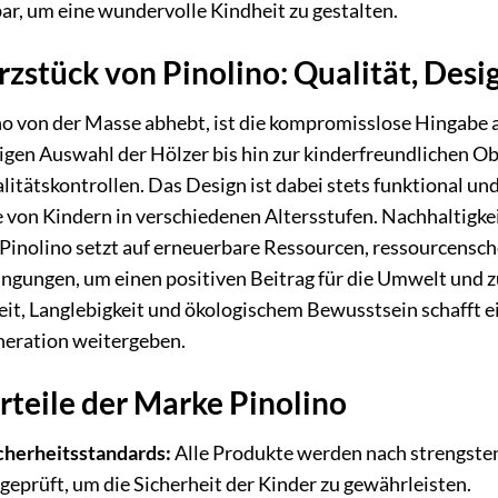
ar, um eine wundervolle Kindheit zu gestalten.
zstück von Pinolino: Qualität, Desi
o von der Masse abhebt, ist die kompromisslose Hingabe an
tigen Auswahl der Hölzer bis hin zur kinderfreundlichen 
litätskontrollen. Das Design ist dabei stets funktional un
 von Kindern in verschiedenen Altersstufen. Nachhaltigkeit
Pinolino setzt auf erneuerbare Ressourcen, ressourcensc
ngungen, um einen positiven Beitrag für die Umwelt und 
eit, Langlebigkeit und ökologischem Bewusstsein schafft e
neration weitergeben.
teile der Marke Pinolino
cherheitsstandards:
Alle Produkte werden nach strengste
geprüft, um die Sicherheit der Kinder zu gewährleisten.