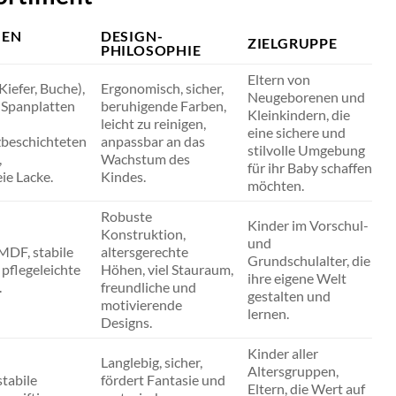
IEN
DESIGN-
ZIELGRUPPE
PHILOSOPHIE
Eltern von
Kiefer, Buche),
Ergonomisch, sicher,
Neugeborenen und
 Spanplatten
beruhigende Farben,
Kleinkindern, die
leicht zu reinigen,
eine sichere und
beschichteten
anpassbar an das
stilvolle Umgebung
,
Wachstum des
für ihr Baby schaffen
ie Lacke.
Kindes.
möchten.
Robuste
Kinder im Vorschul-
Konstruktion,
und
MDF, stabile
altersgerechte
Grundschulalter, die
 pflegeleichte
Höhen, viel Stauraum,
ihre eigene Welt
.
freundliche und
gestalten und
motivierende
lernen.
Designs.
Kinder aller
Langlebig, sicher,
Altersgruppen,
stabile
fördert Fantasie und
Eltern, die Wert auf