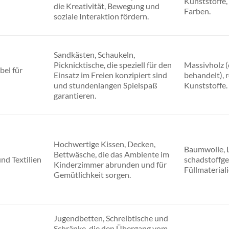
Kunststoffe, 
die Kreativität, Bewegung und
Farben.
soziale Interaktion fördern.
Sandkästen, Schaukeln,
Picknicktische, die speziell für den
Massivholz (
el für
Einsatz im Freien konzipiert sind
behandelt), 
und stundenlangen Spielspaß
Kunststoffe.
garantieren.
Hochwertige Kissen, Decken,
Baumwolle, L
Bettwäsche, die das Ambiente im
nd Textilien
schadstoffge
Kinderzimmer abrunden und für
Füllmateriali
Gemütlichkeit sorgen.
Jugendbetten, Schreibtische und
Schränke, die den Übergang vom