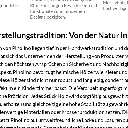
Massivholz,
gendliche
Kind zum jungen Erwachsenen mit
hochwertige
funktionalen und modernen
Designs begleiten.
stellungstradition: Von der Natur in
 von Pinolino liegen tief in der Handwerkstradition und de
t sich das Unternehmen der Herstellung von Produkten ver
h den höchsten Ansprüchen an Sicherheit und Nachhaltigke
spekt. Pinolino bevorzugt heimische Hölzer wie Kiefer und
ese Hölzer sind nicht nur robust und langlebig, sondern 
rfekt in ein Kinderzimmer passt. Die Verarbeitung erfolgt
he Präzision. Jedes Stück Holz wird sorgfältig ausgewählt
u erhalten und gleichzeitig eine hohe Stabilität zu gewährl
derwertige Materialien oder Massenproduktion setzen. Di
 setzt Pinolino auf umweltfreundliche Lacke und Lasuren au