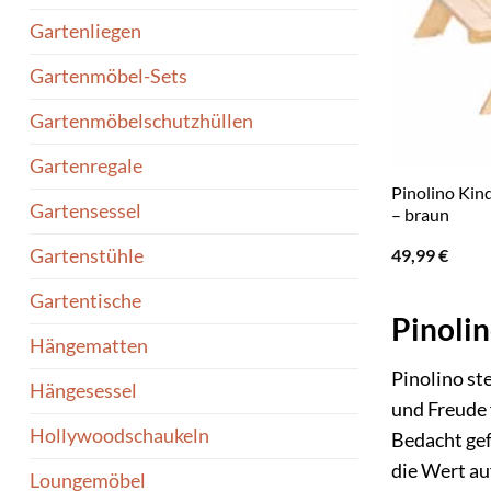
Gartenliegen
Gartenmöbel-Sets
Gartenmöbelschutzhüllen
Gartenregale
Pinolino Kind
Gartensessel
– braun
49,99
€
Gartenstühle
Gartentische
Pinolin
Hängematten
Pinolino st
Hängesessel
und Freude 
Hollywoodschaukeln
Bedacht gef
die Wert au
Loungemöbel