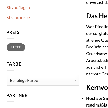
unverzichtb
Sitzauflagen
Das Her
Strandkörbe
Was Pinolin
PREIS
der sorgfäl
strenge Qua
Min.
Max.
Bedürfnisse
FILTER
Preis
Preis
Grundsatz: 
Arbeitsbedi
FARBE
aus Sicherh
nächste Ge
Kernvor
PARTNER
Höchste Si
regelmäßig 