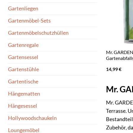
Gartenliegen
Gartenmöbel-Sets
Gartenmöbelschutzhüllen
Gartenregale
Mr. GARDE
Gartensessel
Gartenabfall
14,99
€
Gartenstühle
Gartentische
Mr. GAR
Hängematten
Mr. GARDENE
Hängesessel
Terrasse. U
Hollywoodschaukeln
Bestandteil
Zubehör, da
Loungemöbel