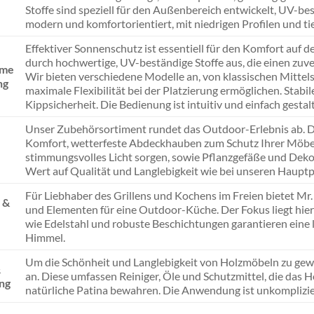
Stoffe sind speziell für den Außenbereich entwickelt, UV-b
modern und komfortorientiert, mit niedrigen Profilen und tie
Effektiver Sonnenschutz ist essentiell für den Komfort auf
durch hochwertige, UV-beständige Stoffe aus, die einen zuve
rme
Wir bieten verschiedene Modelle an, von klassischen Mitte
ng
maximale Flexibilität bei der Platzierung ermöglichen. Stab
Kippsicherheit. Die Bedienung ist intuitiv und einfach gesta
Unser Zubehörsortiment rundet das Outdoor-Erlebnis ab. Da
Komfort, wetterfeste Abdeckhauben zum Schutz Ihrer Möbel,
stimmungsvolles Licht sorgen, sowie Pflanzgefäße und Dekor
Wert auf Qualität und Langlebigkeit wie bei unseren Haupt
Für Liebhaber des Grillens und Kochens im Freien bietet 
 &
und Elementen für eine Outdoor-Küche. Der Fokus liegt hier 
wie Edelstahl und robuste Beschichtungen garantieren eine l
Himmel.
Um die Schönheit und Langlebigkeit von Holzmöbeln zu gew
&
an. Diese umfassen Reiniger, Öle und Schutzmittel, die das 
ng
natürliche Patina bewahren. Die Anwendung ist unkomplizier