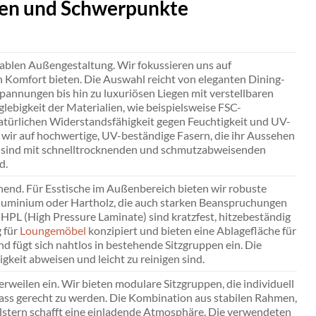
ien und Schwerpunkte
blen Außengestaltung. Wir fokussieren uns auf
 Komfort bieten. Die Auswahl reicht von eleganten Dining-
annungen bis hin zu luxuriösen Liegen mit verstellbaren
ebigkeit der Materialien, wie beispielsweise FSC-
 natürlichen Widerstandsfähigkeit gegen Feuchtigkeit und UV-
wir auf hochwertige, UV-beständige Fasern, die ihr Aussehen
en sind mit schnelltrocknenden und schmutzabweisenden
d.
chend. Für Esstische im Außenbereich bieten wir robuste
luminium oder Hartholz, die auch starken Beanspruchungen
HPL (High Pressure Laminate) sind kratzfest, hitzebeständig
g für
Loungemöbel
konzipiert und bieten eine Ablagefläche für
d fügt sich nahtlos in bestehende Sitzgruppen ein. Die
gkeit abweisen und leicht zu reinigen sind.
len ein. Wir bieten modulare Sitzgruppen, die individuell
ss gerecht zu werden. Die Kombination aus stabilen Rahmen,
lstern schafft eine einladende Atmosphäre. Die verwendeten