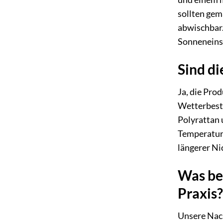
sollten gem
abwischbar
Sonneneinst
Sind d
Ja, die Pro
Wetterbestä
Polyrattan 
Temperatur
längerer N
Was be
Praxis?
Unsere Nach