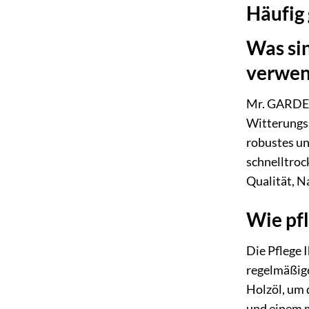
Häufig
Was si
verwen
Mr. GARDENE
Witterungsb
robustes un
schnelltroc
Qualität, N
Wie pf
Die Pflege
regelmäßige
Holzöl, um 
und einem m