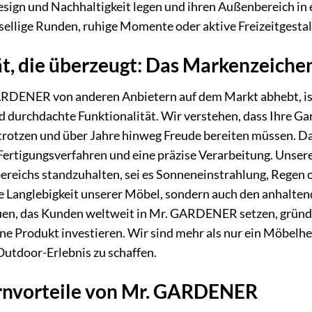
esign und Nachhaltigkeit legen und ihren Außenbereich i
gesellige Runden, ruhige Momente oder aktive Freizeitgesta
ät, die überzeugt: Das Markenzeic
RDENER von anderen Anbietern auf dem Markt abhebt, ist
d durchdachte Funktionalität. Wir verstehen, dass Ihre G
rotzen und über Jahre hinweg Freude bereiten müssen. Dah
Fertigungsverfahren und eine präzise Verarbeitung. Unse
reichs standzuhalten, sei es Sonneneinstrahlung, Regen
ie Langlebigkeit unserer Möbel, sondern auch den anhalte
en, das Kunden weltweit in Mr. GARDENER setzen, gründet
ne Produkt investieren. Wir sind mehr als nur ein Möbelhers
 Outdoor-Erlebnis zu schaffen.
rnvorteile von Mr. GARDENER