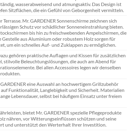
eständig, wasserabweisend und atmungsaktiv. Das Design ist
fen Sitzflächen, die ein Gefühl von Geborgenheit vermitteln.
 der Terrasse. Mr. GARDENER Sonnenschirme zeichnen sich
rlässigen Schutz vor schädlicher Sonneneinstrahlung bieten.
lstockschirmen bis hin zu freischwebenden Ampelschirmen, die
ile Gestelle aus Aluminium oder robustem Holz sorgen für
ltet, um ein schnelles Auf- und Zuklappen zu ermöglichen.
zu gehören praktische Auflagen und Kissen für zusätzlichen
 stilvolle Beleuchtungslösungen, die auch am Abend für
ationselemente. Bei allen Accessoires legen wir denselben
produkten.
Mr. GARDENER eine Auswahl an hochwertigem Grillzubehör
auf Funktionalität, Langlebigkeit und Sicherheit. Materialien
ange Lebensdauer, selbst bei häufigem Einsatz unter freiem
ährleisten, bietet Mr. GARDENER spezielle Pflegeprodukte
Holz nähren, vor Witterungseinflüssen schützen und seine
t und unterstützt den Werterhalt Ihrer Investition.