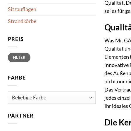
Qualität, D
Sitzauflagen
sei es für 
Strandkörbe
Qualit
PREIS
Was Mr. GA
Qualität un
Min.
Max.
Elementen t
FILTER
Preis
Preis
innovative 
des Außenbe
FARBE
nicht nur d
Das Vertrau
jedes einzel
Ihr ideales
PARTNER
Die Ke