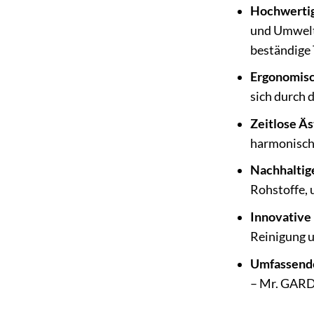
Hochwertig
und Umweltv
beständige 
Ergonomisc
sich durch 
Zeitlose Äs
harmonisch 
Nachhaltig
Rohstoffe, 
Innovative 
Reinigung u
Umfassende
– Mr. GARDE