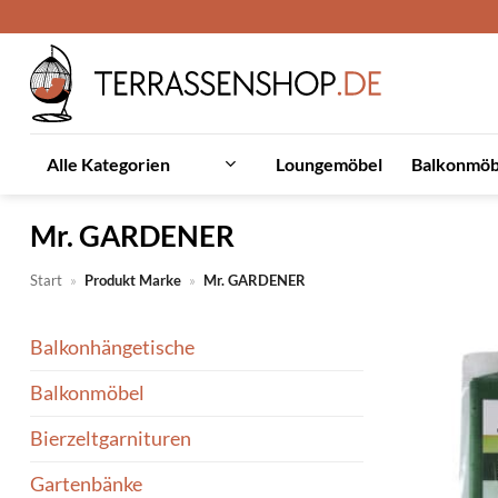
Zum
Inhalt
springen
Loungemöbel
Balkonmöb
Alle Kategorien
Mr. GARDENER
Start
»
Produkt Marke
»
Mr. GARDENER
Balkonhängetische
Balkonmöbel
Bierzeltgarnituren
Gartenbänke