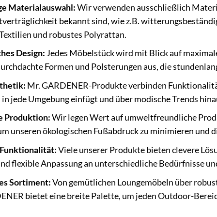
e Materialauswahl:
Wir verwenden ausschließlich Material
erträglichkeit bekannt sind, wie z.B. witterungsbeständ
Textilien und robustes Polyrattan.
hes Design:
Jedes Möbelstück wird mit Blick auf maximal
durchdachte Formen und Polsterungen aus, die stundenlan
thetik:
Mr. GARDENER-Produkte verbinden Funktionalität m
in jede Umgebung einfügt und über modische Trends hina
e Produktion:
Wir legen Wert auf umweltfreundliche Prod
um unseren ökologischen Fußabdruck zu minimieren und di
Funktionalität:
Viele unserer Produkte bieten clevere Lö
nd flexible Anpassung an unterschiedliche Bedürfnisse 
s Sortiment:
Von gemütlichen Loungemöbeln über robuste
NER bietet eine breite Palette, um jeden Outdoor-Bereic