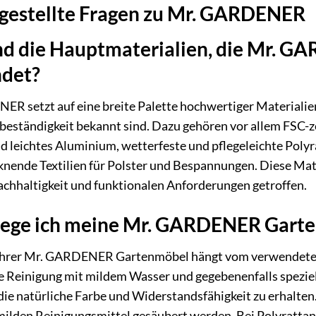
 gestellte Fragen zu Mr. GARDENER
nd die Hauptmaterialien, die Mr. G
det?
R setzt auf eine breite Palette hochwertiger Materialien,
eständigkeit bekannt sind. Dazu gehören vor allem FSC-ze
d leichtes Aluminium, wetterfeste und pflegeleichte Poly
knende Textilien für Polster und Bespannungen. Diese Mat
achhaltigkeit und funktionalen Anforderungen getroffen.
lege ich meine Mr. GARDENER Gart
 Ihrer Mr. GARDENER Gartenmöbel hängt vom verwendeten
 Reinigung mit mildem Wasser und gegebenenfalls speziell
die natürliche Farbe und Widerstandsfähigkeit zu erhalte
ilden Reinigungsmittel gesäubert werden. Bei Polyrattan i