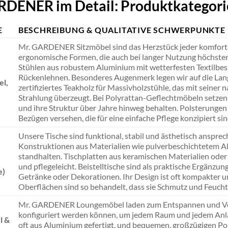
RDENER im Detail: Produktkategor
E
BESCHREIBUNG & QUALITATIVE SCHWERPUNKTE
Mr. GARDENER Sitzmöbel sind das Herzstück jeder komforta
ergonomische Formen, die auch bei langer Nutzung höchsten
Stühlen aus robustem Aluminium mit wetterfesten Textilbesp
Rückenlehnen. Besonderes Augenmerk legen wir auf die Langl
el,
zertifiziertes Teakholz für Massivholzstühle, das mit seiner
Strahlung überzeugt. Bei Polyrattan-Geflechtmöbeln setzen 
und ihre Struktur über Jahre hinweg behalten. Polsterung
Bezügen versehen, die für eine einfache Pflege konzipiert sin
Unsere Tische sind funktional, stabil und ästhetisch anspre
Konstruktionen aus Materialien wie pulverbeschichtetem A
standhalten. Tischplatten aus keramischen Materialien oder 
und pflegeleicht. Beistelltische sind als praktische Ergänzun
e)
Getränke oder Dekorationen. Ihr Design ist oft kompakter un
Oberflächen sind so behandelt, dass sie Schmutz und Feuchti
Mr. GARDENER Loungemöbel laden zum Entspannen und Verwei
konfiguriert werden können, um jedem Raum und jedem Anla
l &
oft aus Aluminium gefertigt, und bequemen, großzügigen Po