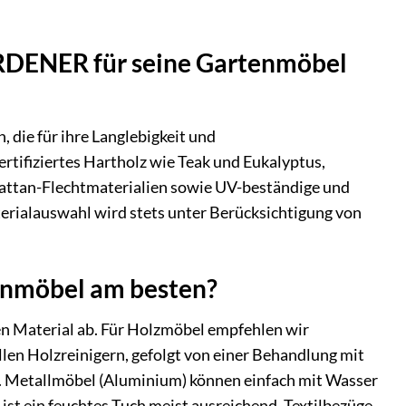
ARDENER für seine Gartenmöbel
 die für ihre Langlebigkeit und
rtifiziertes Hartholz wie Teak und Eukalyptus,
rattan-Flechtmaterialien sowie UV-beständige und
erialauswahl wird stets unter Berücksichtigung von
enmöbel am besten?
 Material ab. Für Holzmöbel empfehlen wir
en Holzreinigern, gefolgt von einer Behandlung mit
n. Metallmöbel (Aluminium) können einfach mit Wasser
st ein feuchtes Tuch meist ausreichend. Textilbezüge