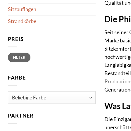
Qualität un
Sitzauflagen
Die Ph
Strandkörbe
Seit seiner
PREIS
Marke basie
Sitzkomfort
Min.
Max.
hochwertige
FILTER
Preis
Preis
Langlebigkei
Bestandteil
FARBE
Produktions
Generation
Was La
PARTNER
Die Einziga
unerschütte