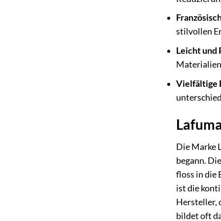
Französisc
stilvollen 
Leicht und 
Materialien
Vielfältige
unterschie
Lafuma 
Die Marke L
begann. Die
floss in di
ist die kon
Hersteller,
bildet oft 