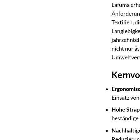
Lafuma erhe
Anforderung
Textilien, d
Langlebigke
jahrzehntel
nicht nur ä
Umweltvert
Kernvo
Ergonomisc
Einsatz von
Hohe Strapa
beständige 
Nachhaltig
Reduzierung