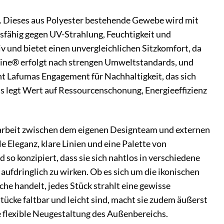
. Dieses aus Polyester bestehende Gewebe wird mit
dsfähig gegen UV-Strahlung, Feuchtigkeit und
 und bietet einen unvergleichlichen Sitzkomfort, da
yline® erfolgt nach strengen Umweltstandards, und
cht Lafumas Engagement für Nachhaltigkeit, das sich
s legt Wert auf Ressourcenschonung, Energieeffizienz
arbeit zwischen dem eigenen Designteam und externen
e Eleganz, klare Linien und eine Palette von
so konzipiert, dass sie sich nahtlos in verschiedene
fdringlich zu wirken. Ob es sich um die ikonischen
he handelt, jedes Stück strahlt eine gewisse
stücke faltbar und leicht sind, macht sie zudem äußerst
die flexible Neugestaltung des Außenbereichs.