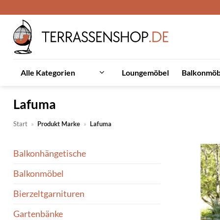
Zum
Inhalt
springen
Loungemöbel
Balkonmöb
Alle Kategorien
Lafuma
Start
»
Produkt Marke
»
Lafuma
Balkonhängetische
Balkonmöbel
Bierzeltgarnituren
Gartenbänke