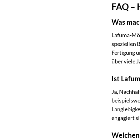
FAQ – H
Was mach
Lafuma-Möb
speziellen 
Fertigung u
über viele 
Ist Lafu
Ja, Nachhal
beispielswe
Langlebigke
engagiert s
Welchen 