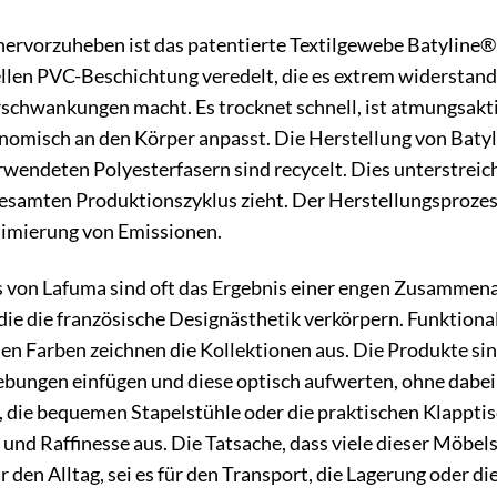
ervorzuheben ist das patentierte Textilgewebe Batyline®
ellen PVC-Beschichtung veredelt, die es extrem widerstan
chwankungen macht. Es trocknet schnell, ist atmungsaktiv
onomisch an den Körper anpasst. Die Herstellung von Bat
erwendeten Polyesterfasern sind recycelt. Dies unterstrei
esamten Produktionszyklus zieht. Der Herstellungsprozes
nimierung von Emissionen.
 von Lafuma sind oft das Ergebnis einer engen Zusammen
die die französische Designästhetik verkörpern. Funktional
n Farben zeichnen die Kollektionen aus. Die Produkte sind 
ngen einfügen und diese optisch aufwerten, ohne dabei au
, die bequemen Stapelstühle oder die praktischen Klapptisc
t und Raffinesse aus. Die Tatsache, dass viele dieser Möbel
ür den Alltag, sei es für den Transport, die Lagerung oder 