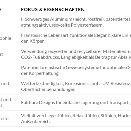
E
FOKUS & EIGENSCHAFTEN
Hochwertiges Aluminium (leicht, rostfrei), patentierte
atmungsaktiv), recycelte Polyesterfasern.
Französische Lebensart, funktionale Eleganz, klare Li
sophie
den Körper.
Verwendung recycelter und recycelbarer Materialien, 
it
CO2-Fußabdrucks, Langlebigkeit als Beitrag zur Abfal
Patentierte elastische Gewebesysteme für optimalen S
der Körperhaltung.
t und
Wetterbeständigkeit, Korrosionsschutz, UV-Resistenz, 
Oberflächenbehandlungen.
ät und
Faltbare Designs für einfache Lagerung und Transport, 
ät
Vielfalt von Liegestühlen, Relaxstühlen, Stühlen, Hoc
reite
Außenbereich.