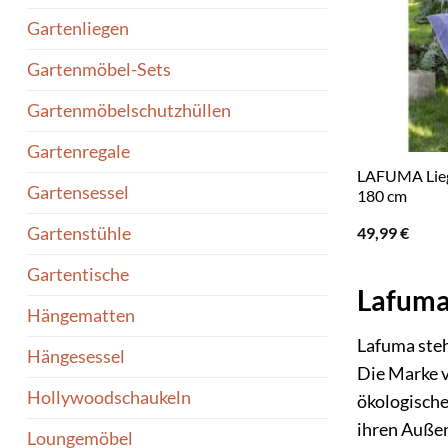
Gartenliegen
Gartenmöbel-Sets
Gartenmöbelschutzhüllen
Gartenregale
LAFUMA Liege
Gartensessel
180 cm
49,99
€
Gartenstühle
Gartentische
Lafuma:
Hängematten
Lafuma steh
Hängesessel
Die Marke v
Hollywoodschaukeln
ökologische
ihren Außen
Loungemöbel