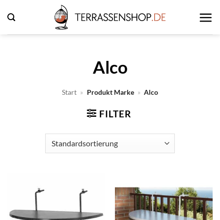
Zum
Inhalt
springen
Alco
Start
»
Produkt Marke
»
Alco
FILTER