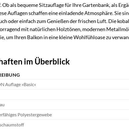
. Ob als bequeme Sitzauflage für Ihre Gartenbank, als Ergä
iese Auflagen schaffen eine einladende Atmosphäre. Sie sin
h oder einfach zum Genießen der frischen Luft. Die kobalt
rvorragend mit natürlichen Holztönen, modernen Metallm
ie, um Ihren Balkon in eine kleine Wohlfühloase zu verwa
haften im Überblick
REIBUNG
 Auflage »Basic«
lau
erfähiges Polyestergewebe
schaumstoff