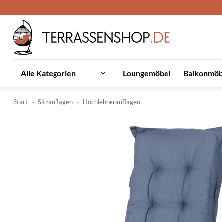
Zum
Inhalt
springen
Loungemöbel
Balkonmöb
Alle Kategorien
Start
»
Sitzauflagen
»
Hochlehnerauflagen