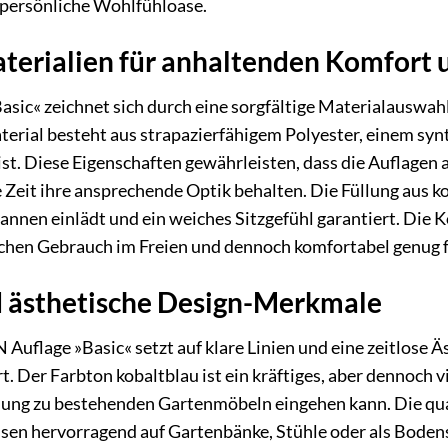
 persönliche Wohlfühloase.
erialien für anhaltenden Komfort u
ic« zeichnet sich durch eine sorgfältige Materialauswahl
terial besteht aus strapazierfähigem Polyester, einem syn
ist. Diese Eigenschaften gewährleisten, dass die Auflagen
 Zeit ihre ansprechende Optik behalten. Die Füllung aus
annen einlädt und ein weiches Sitzgefühl garantiert. Die 
lichen Gebrauch im Freien und dennoch komfortabel genug 
d ästhetische Design-Merkmale
flage »Basic« setzt auf klare Linien und eine zeitlose Äs
rt. Der Farbton kobaltblau ist ein kräftiges, aber dennoch v
ung zu bestehenden Gartenmöbeln eingehen kann. Die qua
passen hervorragend auf Gartenbänke, Stühle oder als Boden