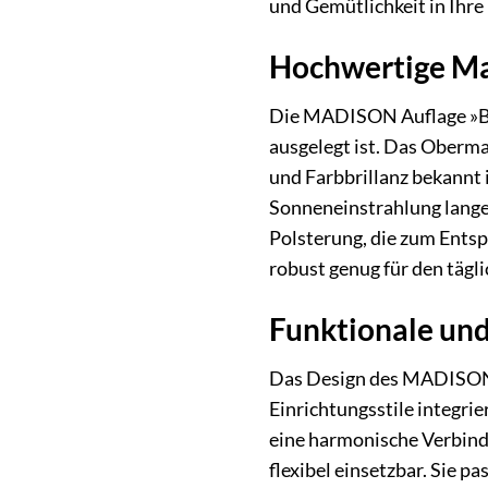
und Gemütlichkeit in Ihre
Hochwertige Mat
Die MADISON Auflage »Bas
ausgelegt ist. Das Oberma
und Farbbrillanz bekannt 
Sonneneinstrahlung lange
Polsterung, die zum Entsp
robust genug für den täg
Funktionale un
Das Design des MADISON Au
Einrichtungsstile integrie
eine harmonische Verbind
flexibel einsetzbar. Sie 