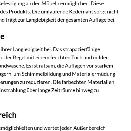
 Befestigung an den Möbeln ermöglichen. Diese
 des Produkts. Die umlaufende Kedernaht sorgt nicht
nd trägt zur Langlebigkeit der gesamten Auflage bei.
de
hrer Langlebigkeit bei. Das strapazierfähige
in der Regel mit einem feuchten Tuch und milder
andwäsche. Es ist ratsam, die Auflagen vor starkem
u lagern, um Schimmelbildung und Materialermüdung
erungen zu reduzieren. Die farbechten Materialien
einstrahlung über lange Zeiträume hinweg zu
reich
smöglichkeiten und wertet jeden Außenbereich