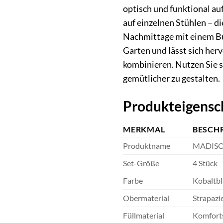
optisch und funktional auf
auf einzelnen Stühlen – d
Nachmittage mit einem Buc
Garten und lässt sich he
kombinieren. Nutzen Sie s
gemütlicher zu gestalten.
Produkteigensc
MERKMAL
BESCH
Produktname
MADISON
Set-Größe
4 Stück
Farbe
Kobaltb
Obermaterial
Strapazi
Füllmaterial
Komfort