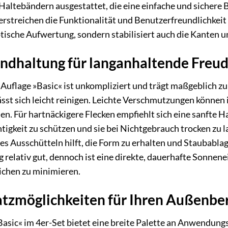
Haltebändern ausgestattet, die eine einfache und sichere
rstreichen die Funktionalität und Benutzerfreundlichkeit
ptische Aufwertung, sondern stabilisiert auch die Kanten u
andhaltung für langanhaltende Freu
flage »Basic« ist unkompliziert und trägt maßgeblich zu i
sst sich leicht reinigen. Leichte Verschmutzungen können 
en. Für hartnäckigere Flecken empfiehlt sich eine sanfte H
tigkeit zu schützen und sie bei Nichtgebrauch trocken z
 Ausschütteln hilft, die Form zu erhalten und Staubablag
relativ gut, dennoch ist eine direkte, dauerhafte Sonnen
ichen zu minimieren.
satzmöglichkeiten für Ihren Außenbe
ic« im 4er-Set bietet eine breite Palette an Anwendung