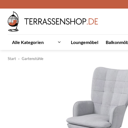
Zum
Inhalt
springen
Loungemöbel
Balkonmöb
Alle Kategorien
Start
»
Gartenstühle