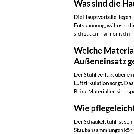
Was sind die Ha
Die Hauptvorteile liegen 
Entspannung, während die 
sich zudem harmonisch i
Welche Material
Außeneinsatz g
Der Stuhl verfügt über ei
Luftzirkulation sorgt. Da
Beide Materialien sind spe
Wie pflegeleic
Der Schaukelstuhl ist seh
Staubansammlungen können