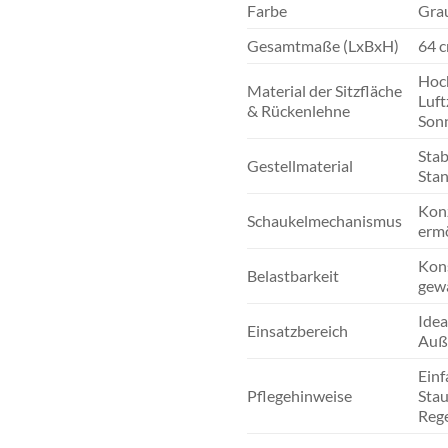
Farbe
Gra
Gesamtmaße (LxBxH)
64 c
Hoch
Material der Sitzfläche
Luft
& Rückenlehne
Sonn
Stab
Gestellmaterial
Stan
Konz
Schaukelmechanismus
ermö
Kons
Belastbarkeit
gewä
Idea
Einsatzbereich
Auße
Einf
Pflegehinweise
Stau
Rege