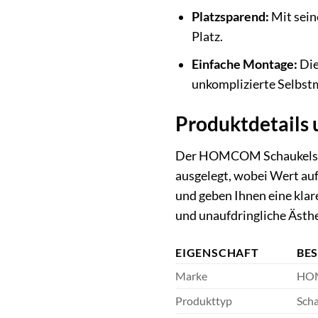
Platzsparend:
Mit sein
Platz.
Einfache Montage:
Die
unkomplizierte Selbst
Produktdetails 
Der HOMCOM Schaukelstuhl
ausgelegt, wobei Wert auf
und geben Ihnen eine klar
und unaufdringliche Ästhe
EIGENSCHAFT
BE
Marke
HO
Produkttyp
Scha