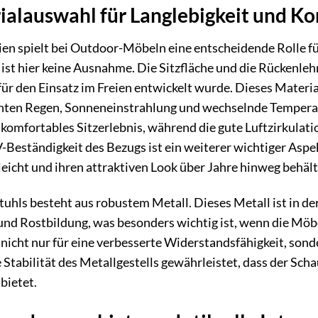
alauswahl für Langlebigkeit und K
en spielt bei Outdoor-Möbeln eine entscheidende Rolle f
 hier keine Ausnahme. Die Sitzfläche und die Rückenlehn
 für den Einsatz im Freien entwickelt wurde. Dieses Materi
ichten Regen, Sonneneinstrahlung und wechselnde Temper
 komfortables Sitzerlebnis, während die gute Luftzirkula
Beständigkeit des Bezugs ist ein weiterer wichtiger Aspekt
icht und ihren attraktiven Look über Jahre hinweg behält
tuhls besteht aus robustem Metall. Dieses Metall ist in de
und Rostbildung, was besonders wichtig ist, wenn die Möbe
nicht nur für eine verbesserte Widerstandsfähigkeit, sond
 Stabilität des Metallgestells gewährleistet, dass der Sch
bietet.