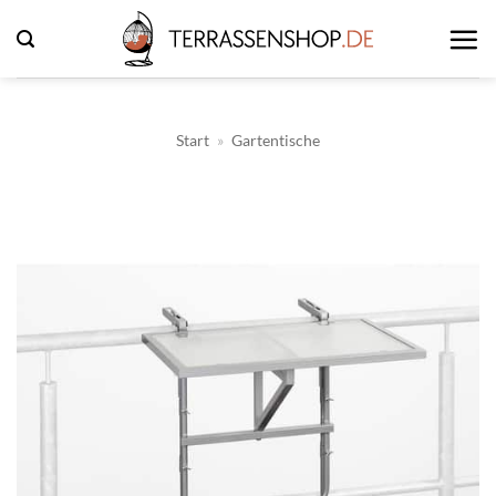
Zum
Inhalt
springen
Start
»
Gartentische