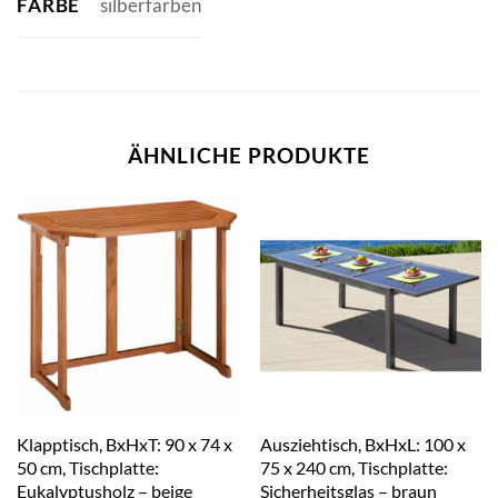
FARBE
silberfarben
ÄHNLICHE PRODUKTE
Klapptisch, BxHxT: 90 x 74 x
Ausziehtisch, BxHxL: 100 x
50 cm, Tischplatte:
75 x 240 cm, Tischplatte:
Eukalyptusholz – beige
Sicherheitsglas – braun