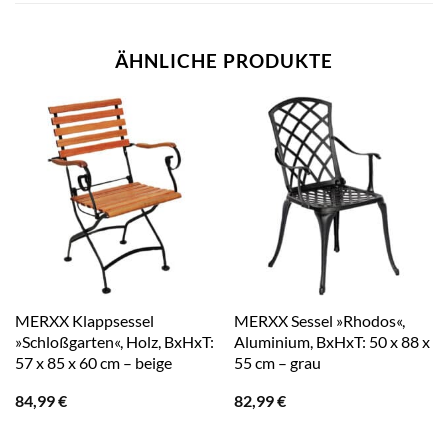
ÄHNLICHE PRODUKTE
MERXX Klappsessel
MERXX Sessel »Rhodos«,
»Schloßgarten«, Holz, BxHxT:
Aluminium, BxHxT: 50 x 88 x
57 x 85 x 60 cm – beige
55 cm – grau
84,99
€
82,99
€