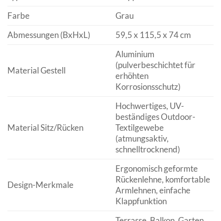
Farbe
Grau
Abmessungen (BxHxL)
59,5 x 115,5 x 74 cm
Aluminium
(pulverbeschichtet für
Material Gestell
erhöhten
Korrosionsschutz)
Hochwertiges, UV-
beständiges Outdoor-
Material Sitz/Rücken
Textilgewebe
(atmungsaktiv,
schnelltrocknend)
Ergonomisch geformte
Rückenlehne, komfortable
Design-Merkmale
Armlehnen, einfache
Klappfunktion
Terrasse, Balkon, Garten,