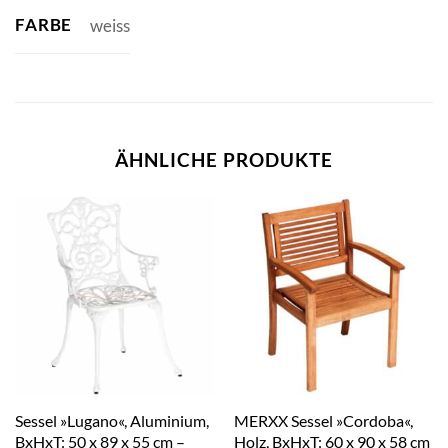
FARBE
weiss
ÄHNLICHE PRODUKTE
Sessel »Lugano«, Aluminium,
MERXX Sessel »Cordoba«,
BxHxT: 50 x 89 x 55 cm –
Holz, BxHxT: 60 x 90 x 58 cm