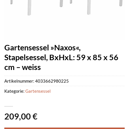
Gartensessel »Naxos«,
Stapelsessel, BxHxL: 59 x 85 x 56
cm – weiss
Artikelnummer:
4033662980225
Kategorie:
Gartensessel
209,00
€