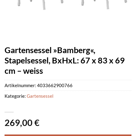
Gartensessel »Bamberg«,
Stapelsessel, BxHxL: 67 x 83 x 69
cm – weiss
Artikelnummer:
4033662900766
Kategorie:
Gartensessel
269,00
€