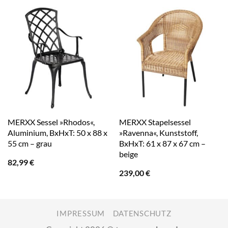
MERXX Sessel »Rhodos«,
MERXX Stapelsessel
Aluminium, BxHxT: 50 x 88 x
»Ravenna«, Kunststoff,
55 cm – grau
BxHxT: 61 x 87 x 67 cm –
beige
82,99
€
239,00
€
IMPRESSUM
DATENSCHUTZ