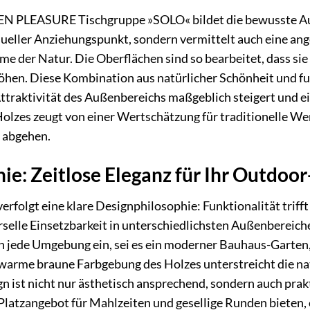
N PLEASURE Tischgruppe »SOLO« bildet die bewusste Aus
visueller Anziehungspunkt, sondern vermittelt auch eine a
e der Natur. Die Oberflächen sind so bearbeitet, dass sie
öhen. Diese Kombination aus natürlicher Schönheit und fu
e Attraktivität des Außenbereichs maßgeblich steigert und
Holzes zeugt von einer Wertschätzung für traditionelle W
 abgehen.
ie: Zeitlose Eleganz für Ihr Outdoor
folgt eine klare Designphilosophie: Funktionalität trifft 
erselle Einsetzbarkeit in unterschiedlichsten Außenbereich
n jede Umgebung ein, sei es ein moderner Bauhaus-Garten,
 warme braune Farbgebung des Holzes unterstreicht die nat
 ist nicht nur ästhetisch ansprechend, sondern auch pra
 Platzangebot für Mahlzeiten und gesellige Runden bieten,