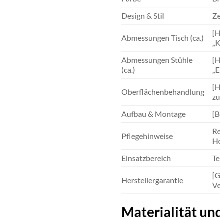
Design & Stil
Ze
[H
Abmessungen Tisch (ca.)
„K
Abmessungen Stühle
[H
(ca.)
„E
[H
Oberflächenbehandlung
zu
Aufbau & Montage
[B
Re
Pflegehinweise
Ho
Einsatzbereich
Te
[G
Herstellergarantie
Ve
Materialität un