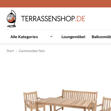
Zum
Inhalt
springen
Loungemöbel
Balkonmöb
Alle Kategorien
Start
»
Gartenmöbel-Sets