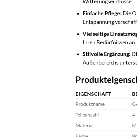
Witterungseinflüsse.
Einfache Pflege:
Die Ob
Entspannung verschaff
Vielseitige Einsatzmög
Ihren Bedürfnissen an.
Stilvolle Ergänzung:
Di
Außenbereichs unterst
Produkteigensch
EIGENSCHAFT
B
Produktname
G
Teileanzahl
4-
Material
Ma
Farbe
B