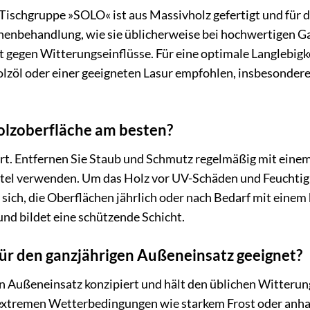
hgruppe »SOLO« ist aus Massivholz gefertigt und für den 
enbehandlung, wie sie üblicherweise bei hochwertigen Ga
 gegen Witterungseinflüsse. Für eine optimale Langlebigke
lzöl oder einer geeigneten Lasur empfohlen, insbesonder
Holzoberfläche am besten?
ert. Entfernen Sie Staub und Schmutz regelmäßig mit einem
tel verwenden. Um das Holz vor UV-Schäden und Feuchtigk
 sich, die Oberflächen jährlich oder nach Bedarf mit ein
 und bildet eine schützende Schicht.
 für den ganzjährigen Außeneinsatz geeignet?
en Außeneinsatz konzipiert und hält den üblichen Witteru
 extremen Wetterbedingungen wie starkem Frost oder anhal