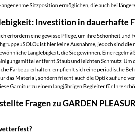
ine angenehme Sitzposition ermöglichen, die auch bei länge
ebigkeit: Investition in dauerhafte 
h erfordern eine gewisse Pflege, um ihre Schönheit und F
uppe »SOLO« ist hier keine Ausnahme, jedoch sind die
gewöhnliche Langlebigkeit, die Sie gewinnen. Eine regelm
inigungsmittel entfernt Staub und leichten Schmutz. Um d
iche Farbe zu erhalten, empfiehlt sich eine periodische Be
nur das Material, sondern frischt auch die Optik auf und v
diese Garnitur zu einem langjährigen Begleiter für Ihre sc
stellte Fragen zu GARDEN PLEASURE
wetterfest?