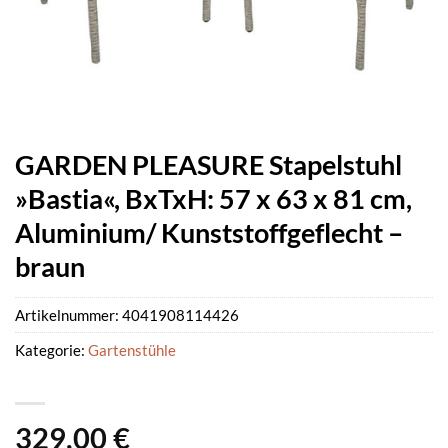
GARDEN PLEASURE Stapelstuhl
»Bastia«, BxTxH: 57 x 63 x 81 cm,
Aluminium/ Kunststoffgeflecht –
braun
Artikelnummer:
4041908114426
Kategorie:
Gartenstühle
329,00
€