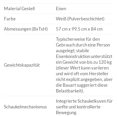
Material Gestell
Eisen
Farbe
Weiß (Pulverbeschichtet)
Abmessungen (BxTxH)
57 cm x 99,5 cm x 84 cm
Typischerweise für den
Gebrauch durch eine Person
ausgelegt; stabile
Eisenkonstruktion unterstützt
ein Gewicht von bis zu 120 kg
Gewichtskapazität
(dieser Wert kann variieren
und wird oft vom Hersteller
nicht explizit angegeben, aber
die Bauart suggeriert diese
Belastbarkeit).
Integrierte Schaukelkuven für
Schaukelmechanismus
sanfte und kontrollierte
Bewegung.