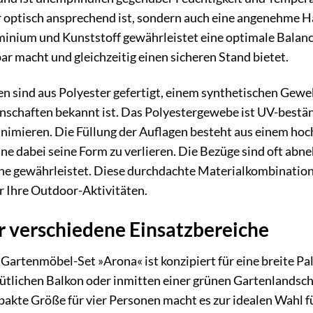
ur optisch ansprechend ist, sondern auch eine angenehme Ha
inium und Kunststoff gewährleistet eine optimale Balance
 macht und gleichzeitig einen sicheren Stand bietet.
en sind aus Polyester gefertigt, einem synthetischen Geweb
nschaften bekannt ist. Das Polyestergewebe ist UV-bestän
nimieren. Die Füllung der Auflagen besteht aus einem ho
hne dabei seine Form zu verlieren. Die Bezüge sind oft a
ene gewährleistet. Diese durchdachte Materialkombination
r Ihre Outdoor-Aktivitäten.
r verschiedene Einsatzbereiche
enmöbel-Set »Arona« ist konzipiert für eine breite Pal
lichen Balkon oder inmitten einer grünen Gartenlandschaf
kte Größe für vier Personen macht es zur idealen Wahl fü