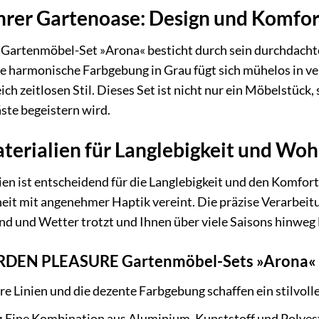
hrer Gartenoase: Design und Komfor
enmöbel-Set »Arona« besticht durch sein durchdachtes 
ie harmonische Farbgebung in Grau fügt sich mühelos in v
ch zeitlosen Stil. Dieses Set ist nicht nur ein Möbelstüc
äste begeistern wird.
erialien für Langlebigkeit und Woh
en ist entscheidend für die Langlebigkeit und den Komfor
it mit angenehmer Haptik vereint. Die präzise Verarbeitu
nd und Wetter trotzt und Ihnen über viele Saisons hinweg 
ARDEN PLEASURE Gartenmöbel-Sets »Arona« 
re Linien und die dezente Farbgebung schaffen ein stilvol
:
Eine Kombination aus Aluminium, Kunststoff und Polyeste