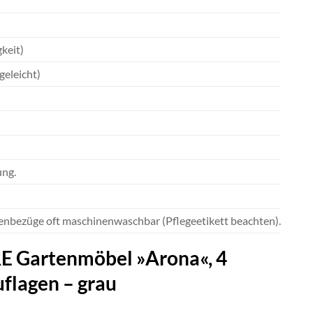
keit)
geleicht)
ung.
genbezüge oft maschinenwaschbar (Pflegeetikett beachten).
E Gartenmöbel »Arona«, 4
uflagen – grau