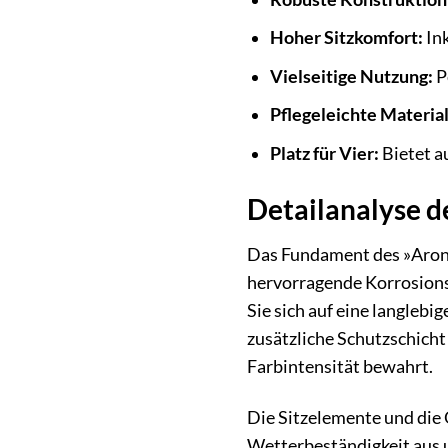
Hoher Sitzkomfort:
Ink
Vielseitige Nutzung:
P
Pflegeleichte Material
Platz für Vier:
Bietet a
Detailanalyse 
Das Fundament des »Arona
hervorragende Korrosionsb
Sie sich auf eine langleb
zusätzliche Schutzschicht
Farbintensität bewahrt.
Die Sitzelemente und die 
Wetterbeständigkeit aus 