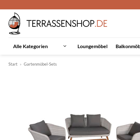
Zum
Inhalt
springen
Loungemöbel
Balkonmöb
Alle Kategorien
Start
»
Gartenmöbel-Sets