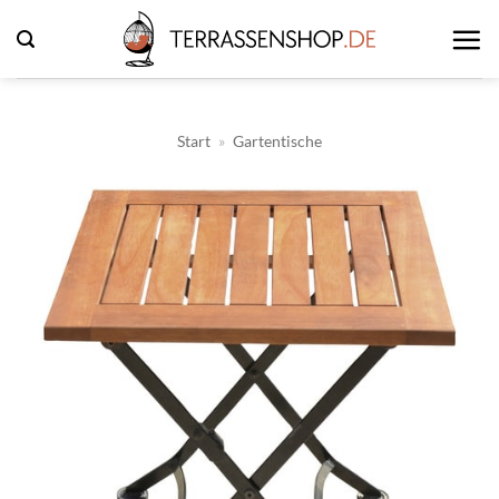
Zum
Inhalt
springen
Start
»
Gartentische