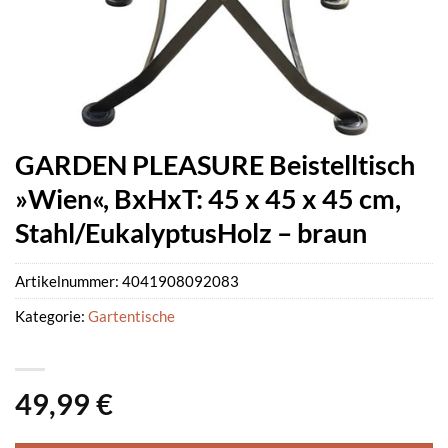
GARDEN PLEASURE Beistelltisch
»Wien«, BxHxT: 45 x 45 x 45 cm,
Stahl/EukalyptusHolz – braun
Artikelnummer:
4041908092083
Kategorie:
Gartentische
49,99
€