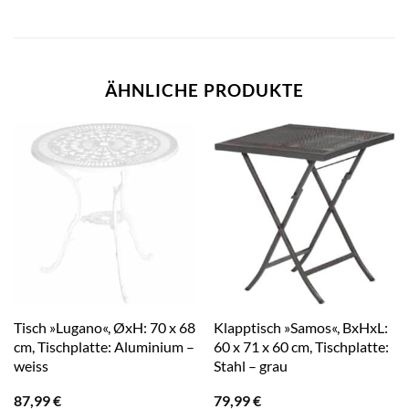
ÄHNLICHE PRODUKTE
Tisch »Lugano«, ØxH: 70 x 68
Klapptisch »Samos«, BxHxL:
cm, Tischplatte: Aluminium –
60 x 71 x 60 cm, Tischplatte:
weiss
Stahl – grau
87,99
€
79,99
€