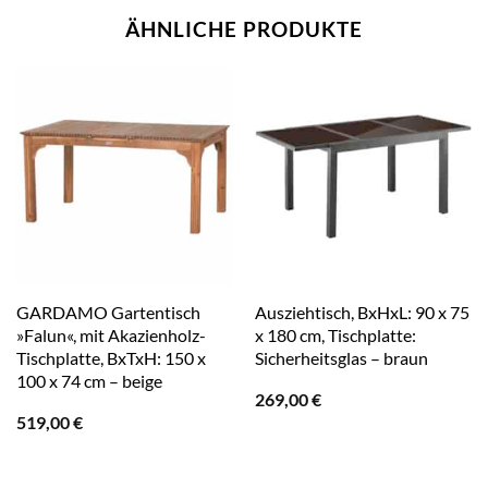
ÄHNLICHE PRODUKTE
GARDAMO Gartentisch
Ausziehtisch, BxHxL: 90 x 75
»Falun«, mit Akazienholz-
x 180 cm, Tischplatte:
Tischplatte, BxTxH: 150 x
Sicherheitsglas – braun
100 x 74 cm – beige
269,00
€
519,00
€