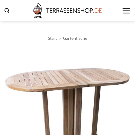
Zum
Inhalt
springen
Start
»
Gartentische