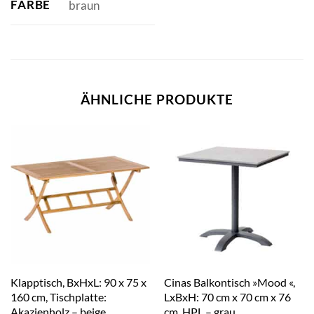
FARBE
braun
ÄHNLICHE PRODUKTE
Klapptisch, BxHxL: 90 x 75 x
Cinas Balkontisch »Mood «,
160 cm, Tischplatte:
LxBxH: 70 cm x 70 cm x 76
Akazienholz – beige
cm, HPL – grau