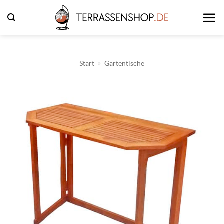
Zum
Inhalt
springen
Start
»
Gartentische