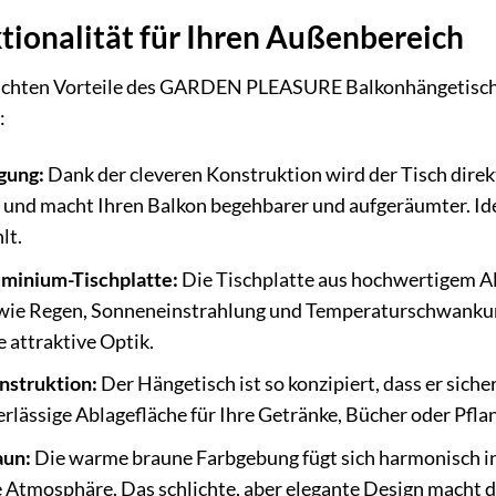
tionalität für Ihren Außenbereich
achten Vorteile des GARDEN PLEASURE Balkonhängetisch »
:
gung:
Dank der cleveren Konstruktion wird der Tisch direk
und macht Ihren Balkon begehbarer und aufgeräumter. Idea
lt.
minium-Tischplatte:
Die Tischplatte aus hochwertigem Alu
wie Regen, Sonneneinstrahlung und Temperaturschwankung
 attraktive Optik.
nstruktion:
Der Hängetisch ist so konzipiert, dass er sich
erlässige Ablagefläche für Ihre Getränke, Bücher oder Pfla
aun:
Die warme braune Farbgebung fügt sich harmonisch i
 Atmosphäre. Das schlichte, aber elegante Design macht d