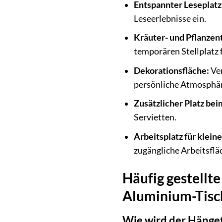
Entspannter Leseplatz
Leseerlebnisse ein.
Kräuter- und Pflanzent
temporären Stellplatz f
Dekorationsfläche:
Ver
persönliche Atmosphär
Zusätzlicher Platz bei
Servietten.
Arbeitsplatz für klein
zugängliche Arbeitsflä
Häufig gestell
Aluminium-Tisch
Wie wird der Hänget