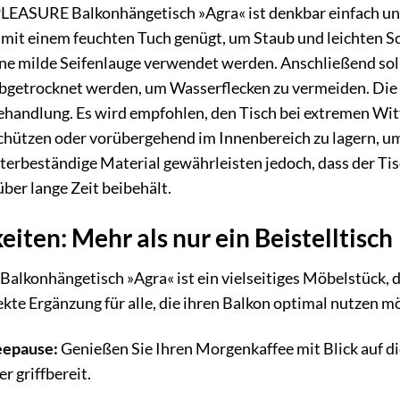
EASURE Balkonhängetisch »Agra« ist denkbar einfach und 
it einem feuchten Tuch genügt, um Staub und leichten Sc
e milde Seifenlauge verwendet werden. Anschließend soll
getrocknet werden, um Wasserflecken zu vermeiden. Die A
ehandlung. Es wird empfohlen, den Tisch bei extremen Wit
schützen oder vorübergehend im Innenbereich zu lagern, um
terbeständige Material gewährleisten jedoch, dass der T
ber lange Zeit beibehält.
iten: Mehr als nur ein Beistelltisch
nhängetisch »Agra« ist ein vielseitiges Möbelstück, das 
fekte Ergänzung für alle, die ihren Balkon optimal nutzen m
eepause:
Genießen Sie Ihren Morgenkaffee mit Blick auf di
r griffbereit.