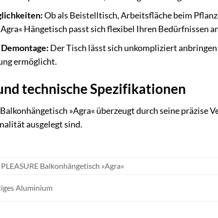
lichkeiten:
Ob als Beistelltisch, Arbeitsfläche beim Pflan
»Agra« Hängetisch passt sich flexibel Ihren Bedürfnissen an
d Demontage:
Der Tisch lässt sich unkompliziert anbringe
zung ermöglicht.
und technische Spezifikationen
onhängetisch »Agra« überzeugt durch seine präzise Ver
alität ausgelegt sind.
S
LEASURE Balkonhängetisch »Agra«
iges Aluminium