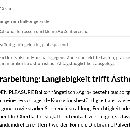
 43 cm
ängen am Balkongeländer
 Balkone, Terrassen und kleine Außenbereiche
tändig, pflegeleicht, platzsparend
nd für typische Haushaltsgegenstände und leichte Lasten, präzise
luminiumkonstruktion ist auf Alltagstauglichkeit ausgelegt.
arbeitung: Langlebigkeit trifft Ästh
EN PLEASURE Balkonhängetisch »Agra« besteht aus sorgf
ch eine hervorragende Korrosionsbeständigkeit aus, was es 
gungen wie starker Sonneneinstrahlung, Feuchtigkeit o
 bei. Die Oberfläche ist glatt und einfach zu reinigen, so
Handumdrehen entfernt werden können. Die braune Pulverb