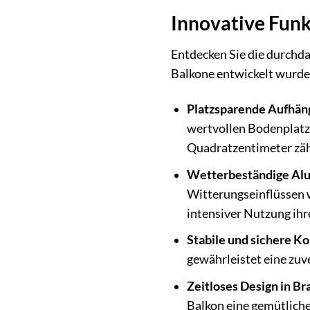
Innovative Funk
Entdecken Sie die durchd
Balkone entwickelt wurde
Platzsparende Aufhän
wertvollen Bodenplatz 
Quadratzentimeter zäh
Wetterbeständige Alu
Witterungseinflüssen 
intensiver Nutzung ihre
Stabile und sichere Ko
gewährleistet eine zuv
Zeitloses Design in Br
Balkon eine gemütliche