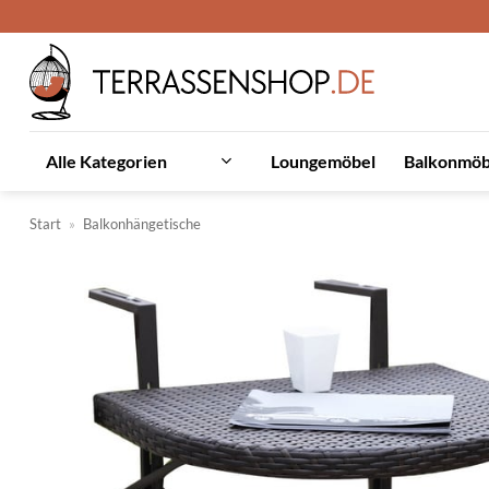
Zum
Inhalt
springen
Loungemöbel
Balkonmöb
Alle Kategorien
Start
»
Balkonhängetische