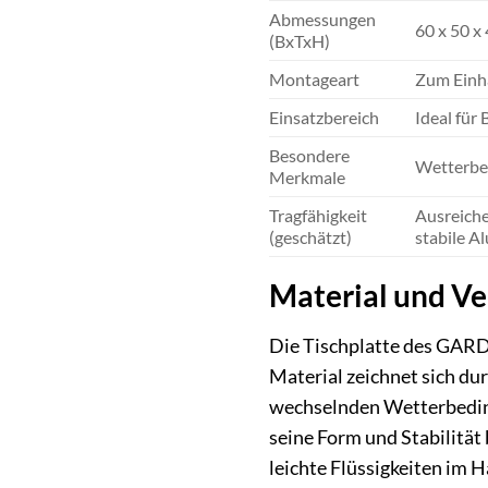
Abmessungen
60 x 50 x
(BxTxH)
Montageart
Zum Einh
Einsatzbereich
Ideal für
Besondere
Wetterbes
Merkmale
Tragfähigkeit
Ausreiche
(geschätzt)
stabile A
Material und Ver
Die Tischplatte des GARD
Material zeichnet sich dur
wechselnden Wetterbedin
seine Form und Stabilität
leichte Flüssigkeiten im 