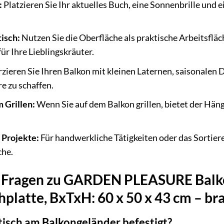
:
Platzieren Sie Ihr aktuelles Buch, eine Sonnenbrille und 
isch:
Nutzen Sie die Oberfläche als praktische Arbeitsflä
ür Ihre Lieblingskräuter.
zieren Sie Ihren Balkon mit kleinen Laternen, saisonalen
e zu schaffen.
m Grillen:
Wenn Sie auf dem Balkon grillen, bietet der Häng
e Projekte:
Für handwerkliche Tätigkeiten oder das Sortieren
che.
te Fragen zu GARDEN PLEASURE Balko
platte, BxTxH: 60 x 50 x 43 cm – br
isch am Balkongeländer befestigt?