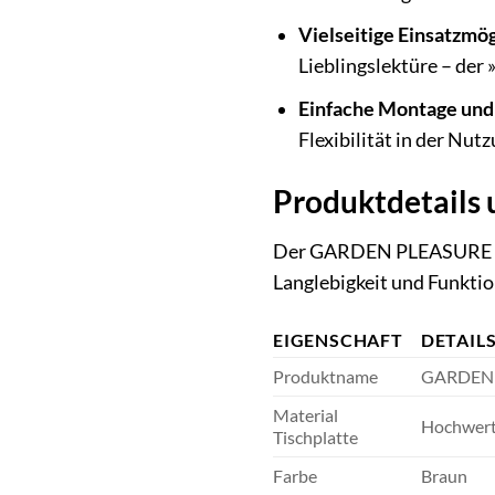
Vielseitige Einsatzmög
Lieblingslektüre – der 
Einfache Montage un
Flexibilität in der Nut
Produktdetails 
Der GARDEN PLEASURE Balk
Langlebigkeit und Funktion
EIGENSCHAFT
DETAIL
Produktname
GARDEN P
Material
Hochwert
Tischplatte
Farbe
Braun