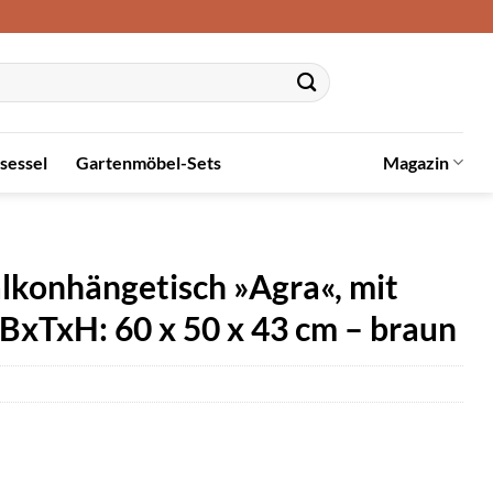
sessel
Gartenmöbel-Sets
Magazin
onhängetisch »Agra«, mit
BxTxH: 60 x 50 x 43 cm – braun