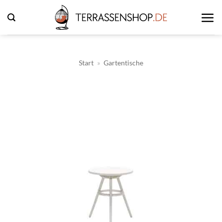
Zum
Inhalt
springen
Start
»
Gartentische