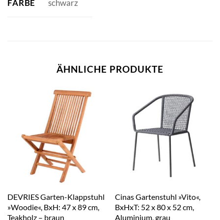
FARBE
schwarz
ÄHNLICHE PRODUKTE
DEVRIES Garten-Klappstuhl
Cinas Gartenstuhl »Vito«,
»Woodie«, BxH: 47 x 89 cm,
BxHxT: 52 x 80 x 52 cm,
Teakholz – braun
Aluminium, grau