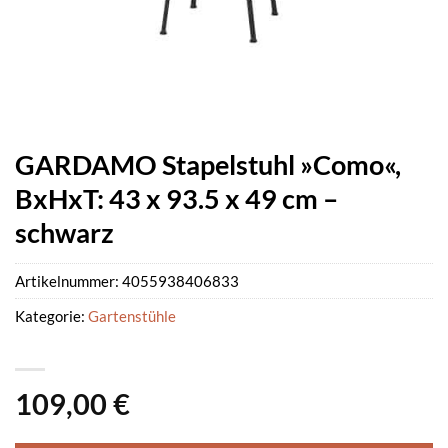
GARDAMO Stapelstuhl »Como«,
BxHxT: 43 x 93.5 x 49 cm –
schwarz
Artikelnummer:
4055938406833
Kategorie:
Gartenstühle
109,00
€