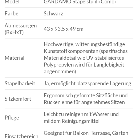
Modell
GARDAMO Stapelstuhl »Como«
Farbe
Schwarz
Abmessungen
43 x 93.5 x 49 cm
(BxHxT)
Hochwertige, witterungsbeständige
Kunststoffkomponenten (spezifisches
Material
Materialdetail wie UV-stabilisiertes
Polypropylen wird für Langlebigkeit
angenommen)
Stapelbarkeit
Ja, ermöglicht platzsparende Lagerung
Ergonomisch geformte Sitzfläche und
Sitzkomfort
Rückenlehne für angenehmes Sitzen
Leicht zu reinigen mit Wasser und
Pflege
mildem Reinigungsmittel
Geeignet für Balkon, Terrasse, Garten
Einsatzbereich