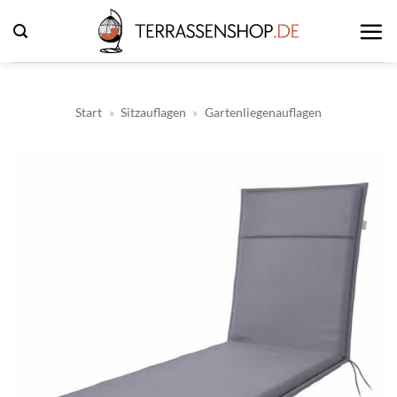
Zum
Inhalt
springen
Start
»
Sitzauflagen
»
Gartenliegenauflagen