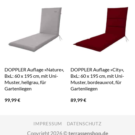
DOPPLER Auflage »Nature«,
DOPPLER Auflage »City«,
BxL: 60 x 195 cm, mit Uni-
BxL: 60 x 195 cm, mit Uni-
Muster, hellgrau, für
Muster, bordeauxrot, für
Gartenliegen
Gartenliegen
99,99
€
89,99
€
IMPRESSUM
DATENSCHUTZ
Copyright 2026 ©
terrassenshop.de