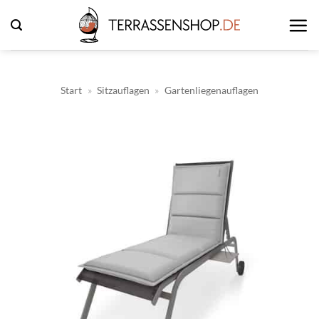
Zum
Inhalt
springen
Start
»
Sitzauflagen
»
Gartenliegenauflagen