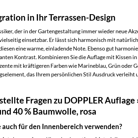
egration in Ihr Terrassen-Design
assiker, der in der Gartengestaltung immer wieder neue A
vielseitig einsetzbar. Er lässt sich harmonisch mit natürli
 diesen eine warme, einladende Note. Ebenso gut harmonie
santen Kontrast. Kombinieren Sie die Auflage mit Kissen i
zente mit kräftigeren Farben wie Marineblau, Grün oder Gel
gselement, das Ihrem persönlichen Stil Ausdruck verleiht
stellte Fragen zu DOPPLER Auflage »
und 40 % Baumwolle, rosa
e auch für den Innenbereich verwenden?