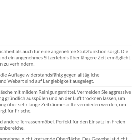
ichheit als auch für eine angenehme Stützfunktion sorgt. Die
t und ein angenehmes Sitzerlebnis über längere Zeit ermöglicht.
en zu verhindern.
ie Auflage widerstandsfähig gegen alltägliche
und Webart sind auf Langlebigkeit ausgelegt.
sche mit mildem Reinigungsmittel. Vermeiden Sie aggressive
ng gründlich ausspülen und an der Luft trocknen lassen, um
ung über sehr lange Zeiträume sollte vermieden werden, um
gt für Frische.
nd andere Terrassenmöbel. Perfekt für den Einsatz im Freien
enbereiche.
ngenehme, nicht kratzende Oberfläche. Das Gewebe ist dicht