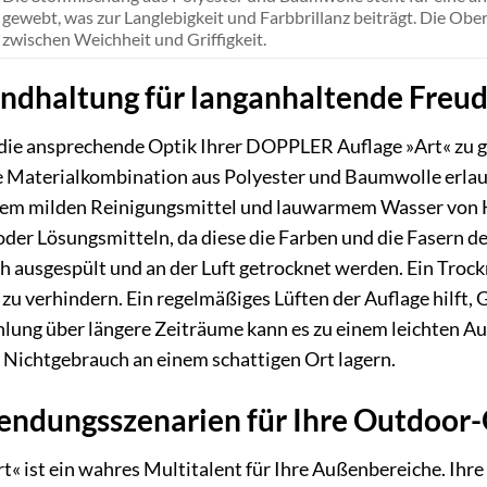
gewebt, was zur Langlebigkeit und Farbbrillanz beiträgt. Die Ober
zwischen Weichheit und Griffigkeit.
andhaltung für langanhaltende Freu
die ansprechende Optik Ihrer DOPPLER Auflage »Art« zu g
e Materialkombination aus Polyester und Baumwolle erlaub
inem milden Reinigungsmittel und lauwarmem Wasser von H
der Lösungsmitteln, da diese die Farben und die Fasern d
ich ausgespült und an der Luft getrocknet werden. Ein Tro
zu verhindern. Ein regelmäßiges Lüften der Auflage hilft, 
hlung über längere Zeiträume kann es zu einem leichten A
i Nichtgebrauch an einem schattigen Ort lagern.
endungsszenarien für Ihre Outdoor
 ist ein wahres Multitalent für Ihre Außenbereiche. Ihre 