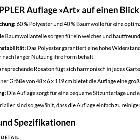
PPLER Auflage »Art« auf einen Blick
chung:
60 % Polyester und 40 % Baumwolle für eine optima
e Baumwollanteile sorgen für ein weiches und hautfreundl
stabilität:
Das Polyester garantiert eine hohe Widerstand
h nach langer Nutzung ihre Form behält.
nsprechende Rosaton fügt sich harmonisch in jedes Garte
ner Größe von 48 x 6 x 119 cm bietet die Auflage eine gro
ng:
Die Auflage sorgt für eine bequeme Sitzunterlage und e
ialien sind so gewählt, dass die Auflage einfach zu reinige
und Spezifikationen
DETAIL