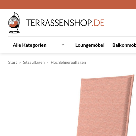
Zum
Inhalt
springen
Loungemöbel
Balkonmöb
Alle Kategorien
Start
»
Sitzauflagen
»
Hochlehnerauflagen