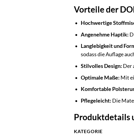
Vorteile der DO
Hochwertige Stoffmis
Angenehme Haptik:
Di
Langlebigkeit und Form
sodass die Auflage auc
Stilvolles Design:
Der a
Optimale Maße:
Mit ei
Komfortable Polsteru
Pflegeleicht:
Die Mater
Produktdetails 
KATEGORIE