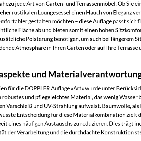
ahezu jede Art von Garten- und Terrassenmöbel. Ob Sie ei
eher rustikalen Loungesessel einen Hauch von Eleganz ver
mfortabler gestalten möchten – diese Auflage passt sich f
htliche Fläche ab und bieten somit einen hohen Sitzkomfor
e zusätzliche Polsterung benötigen, um auch bei längerem S
adende Atmosphäre in Ihren Garten oder auf Ihre Terrasse
saspekte und Materialverantwortun
en für die DOPPLER Auflage »Art« wurde unter Berücksicht
in robustes und pflegeleichtes Material, das wenig Wasser 
en Verschleiß und UV-Strahlung aufweist. Baumwolle, als 
usste Entscheidung für diese Materialkombination zielt 
it eines häufigen Austauschs zu reduzieren. Dies trägt in
tät der Verarbeitung und die durchdachte Konstruktion stel