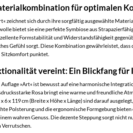
erialkombination für optimalen Ko
« zeichnet sich durch ihre sorgfältig ausgewählte Mater
olle bietet sie eine perfekte Symbiose aus Strapazierfäh
exzellente Formstabilität und Widerstandsfähigkeit gegen
ches Gefühl sorgt. Diese Kombination gewährleistet, dass 
Sitzkomfort punktet.
ionalität vereint: Ein Blickfang für 
uflage »Art« ist bewusst auf eine harmonische Integrati
drucksstarke Rosa bringt eine warme und freundliche Atmo
 6 x 119 cm (Breite x Höhe x Länge) sind darauf ausgelegt
chte Polsterung und die ergonomische Formgebung biete
einem wahren Genuss. Die dezente Steppung sorgt nicht nur
n Verrutschen.