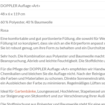
DOPPLER Auflage »Art«
48 x 6 x 119 cm
60 % Polyester, 40 % Baumwolle
Rosa
Eine komfortable und gut portionierte Füllung, die sowohl für We
Füllung ist so konzipiert, dass sie sich an die Körperform anpass
Sie ist robust genug, um ihre Form zu behalten und ein Durchsitz
Sehr hoch. Die Kombination aus Polyester und Baumwolle macht d
Beanspruchung, Abrieb und leichte Feuchtigkeit. Die Stoffdichte 
Für die Pflege der DOPPLER Auflage »Art« empfehlen wir Handwä
Chemikalien und bleichen Sie die Auflage nicht. Nach der Reinigu
die Farben und Materialien zu schonen. Direkte Sonneneinstrahl
ein Ausbleichen der Farbe zu minimieren. Regelmäßiges Lüften sor
Ideal für
Gartenbänke
, Loungesessel, Hochlehner, Stapelsessel u
zur Steigerung von Sitzkomfort und zur Verschönerung Ihrer Auß
Die Stoffmischung aus Polyester und Baumwolle steht für eine a