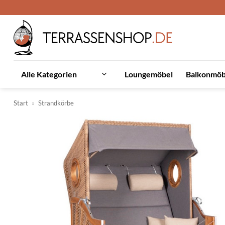
Zum
Inhalt
springen
Loungemöbel
Balkonmöb
Alle Kategorien
Start
»
Strandkörbe