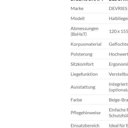
Marke
DEVRIES
Modell
Halbliege
Abmessungen
120 x 155
(BxHxT)
Korpusmaterial
Geflochte
Polsterung
Hochwerti
Sitzkomfort
Ergonomis
Liegefunktion
Verstellb
Integrier
Ausstattung
(optional
Farbe
Beige-Br
Einfache 
Pflegehinweise
Schutzhül
Einsatzbereich
Ideal für