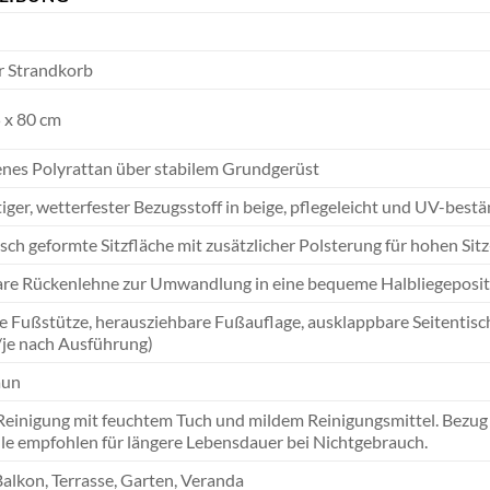
r Strandkorb
 x 80 cm
nes Polyrattan über stabilem Grundgerüst
ger, wetterfester Bezugsstoff in beige, pflegeleicht und UV-bestä
ch geformte Sitzfläche mit zusätzlicher Polsterung für hohen Sit
are Rückenlehne zur Umwandlung in eine bequeme Halbliegeposit
te Fußstütze, herausziehbare Fußauflage, ausklappbare Seitentis
/je nach Ausführung)
aun
Reinigung mit feuchtem Tuch und mildem Reinigungsmittel. Bezug
le empfohlen für längere Lebensdauer bei Nichtgebrauch.
 Balkon, Terrasse, Garten, Veranda