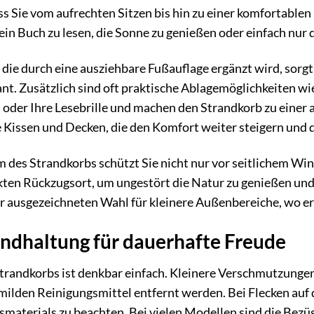
ass Sie vom aufrechten Sitzen bis hin zu einer komfortable
 ein Buch zu lesen, die Sonne zu genießen oder einfach nur 
 die durch eine ausziehbare Fußauflage ergänzt wird, sorgt
ant. Zusätzlich sind oft praktische Ablagemöglichkeiten w
s oder Ihre Lesebrille und machen den Strandkorb zu eine
 Kissen und Decken, die den Komfort weiter steigern und 
m des Strandkorbs schützt Sie nicht nur vor seitlichem Win
kten Rückzugsort, um ungestört die Natur zu genießen un
r ausgezeichneten Wahl für kleinere Außenbereiche, wo er
andhaltung für dauerhafte Freude
trandkorbs ist denkbar einfach. Kleinere Verschmutzunge
ilden Reinigungsmittel entfernt werden. Bei Flecken auf d
smaterials zu beachten. Bei vielen Modellen sind die Bez