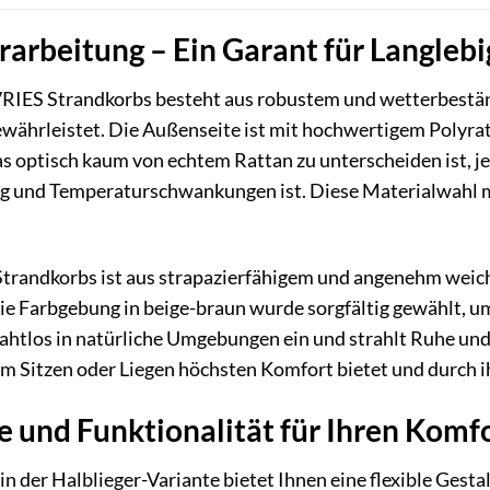
rarbeitung – Ein Garant für Langleb
IES Strandkorbs besteht aus robustem und wetterbeständi
ewährleistet. Die Außenseite ist mit hochwertigem Polyratt
as optisch kaum von echtem Rattan zu unterscheiden ist, 
ng und Temperaturschwankungen ist. Diese Materialwahl 
Strandkorbs ist aus strapazierfähigem und angenehm weich
. Die Farbgebung in beige-braun wurde sorgfältig gewählt,
nahtlos in natürliche Umgebungen ein und strahlt Ruhe und 
rem Sitzen oder Liegen höchsten Komfort bietet und durch
und Funktionalität für Ihren Komf
 der Halblieger-Variante bietet Ihnen eine flexible Gesta