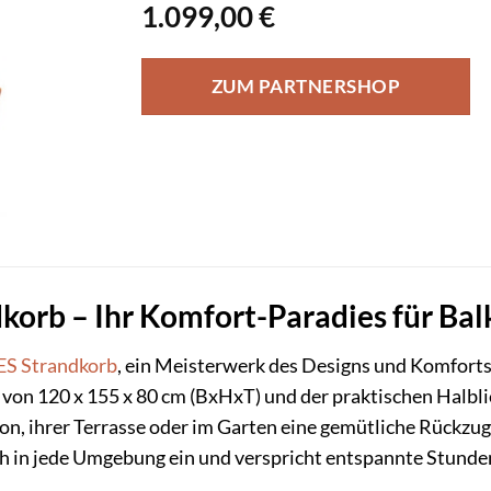
1.099,00
€
ZUM PARTNERSHOP
orb – Ihr Komfort-Paradies für Bal
ES
Strandkorb
, ein Meisterwerk des Designs und Komforts, 
n 120 x 155 x 80 cm (BxHxT) und der praktischen Halblieg
lkon, ihrer Terrasse oder im Garten eine gemütliche Rückzug
h in jede Umgebung ein und verspricht entspannte Stunden