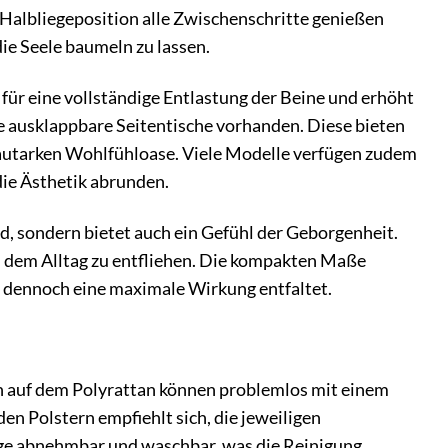
n Halbliegeposition alle Zwischenschritte genießen
die Seele baumeln zu lassen.
 für eine vollständige Entlastung der Beine und erhöht
ie ausklappbare Seitentische vorhanden. Diese bieten
r autarken Wohlfühloase. Viele Modelle verfügen zudem
die Ästhetik abrunden.
d, sondern bietet auch ein Gefühl der Geborgenheit.
d dem Alltag zu entfliehen. Die kompakten Maße
 dennoch eine maximale Wirkung entfaltet.
n auf dem Polyrattan können problemlos mit einem
en Polstern empfiehlt sich, die jeweiligen
üge abnehmbar und waschbar, was die Reinigung