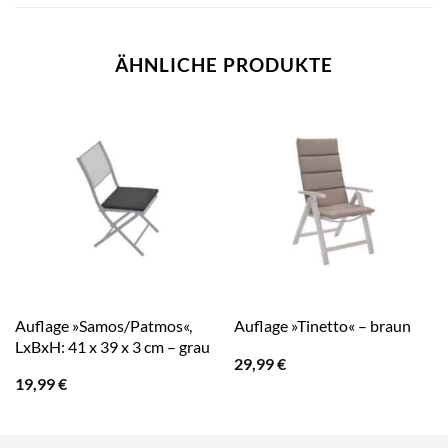
ÄHNLICHE PRODUKTE
Auflage »Samos/Patmos«,
Auflage »Tinetto« – braun
LxBxH: 41 x 39 x 3 cm – grau
29,99
€
19,99
€