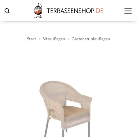
Zum
Inhalt
springen
Start
»
Sitzauflagen
»
Gartenstuhlauflagen