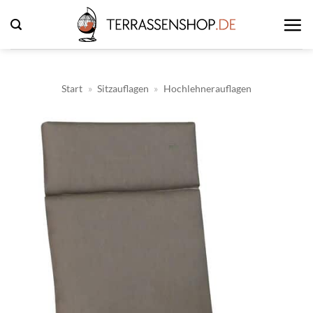
Zum
Inhalt
springen
Start
»
Sitzauflagen
»
Hochlehnerauflagen