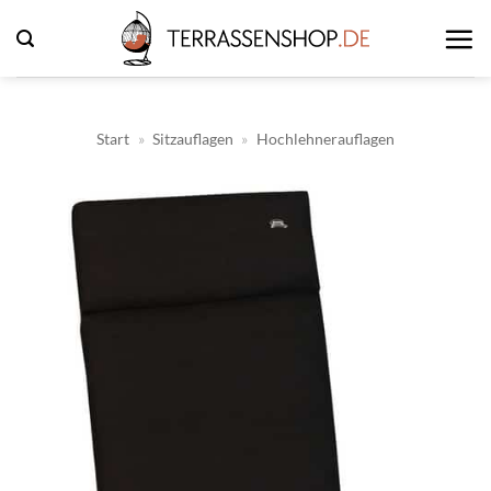
Zum
Inhalt
springen
Start
»
Sitzauflagen
»
Hochlehnerauflagen